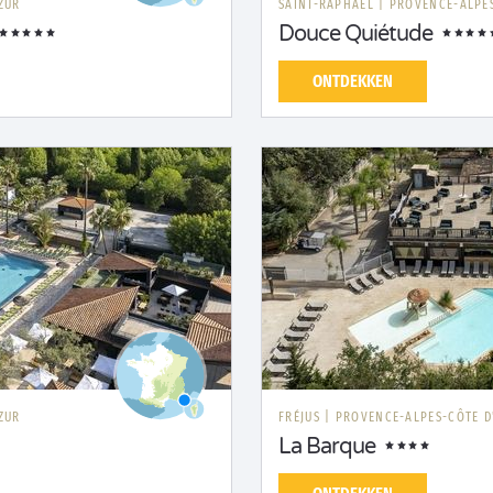
ZUR
SAINT-RAPHAËL
|
PROVENCE-ALPES
Douce Quiétude
ONTDEKKEN
ZUR
FRÉJUS
|
PROVENCE-ALPES-CÔTE D
La Barque