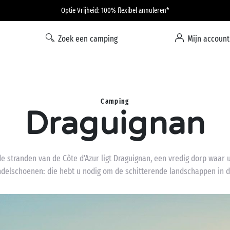
Optie Vrijheid: 100% flexibel annuleren*
Zoek een camping
Mijn account
Camping
Draguignan
 stranden van de Côte d’Azur ligt Draguignan, een vredig dorp waar
delschoenen: die hebt u nodig om de schitterende landschappen in 