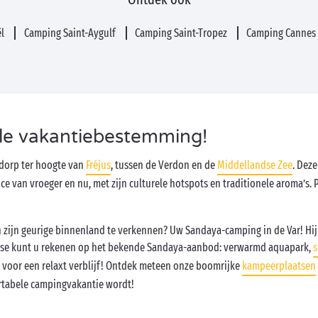
ël
Camping Saint-Aygulf
Camping Saint-Tropez
Camping Canne
le vakantiebestemming!
 dorp ter hoogte van
Fréjus
, tussen de Verdon en de
Middellandse Zee
. Dez
 van vroeger en nu, met zijn culturele hotspots en traditionele aroma’s. P
n zijn geurige binnenland te verkennen? Uw Sandaya-camping in de Var! Hij 
aatse kunt u rekenen op het bekende Sandaya-aanbod: verwarmd aquapark,
s
 voor een relaxt verblijf! Ontdek meteen onze boomrijke
kampeerplaatsen
ortabele campingvakantie wordt!