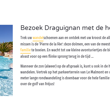
Bezoek Draguignan met de he
Trek uw
wandel
schoenen aan en ontdek met uw kroost de all
missen is de ‘Pierre de la Fée’: deze dolmen, een van de mee
familie
te boeien. En wacht tot uw kleine avonturiertjes de 
alvast voor op een flinke sprong terug in de tijd …
Wanneer de zon (alweer) op de afspraak is, kunt u ook in de
wandelen. Vertrek op het parkeerterrein van Le Malmont en v
meter lange rondwandeling is doenbaar voor de hele familie 
over de golf van Fréjus!