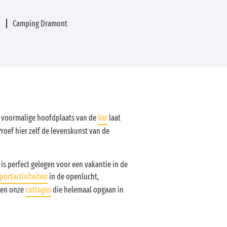
s
Camping Dramont
e voormalige hoofdplaats van de
Var
laat
roef hier zelf de levenskunst van de
is perfect gelegen voor een vakantie in de
portactiviteiten
in de openlucht,
en onze
cottages
die helemaal opgaan in