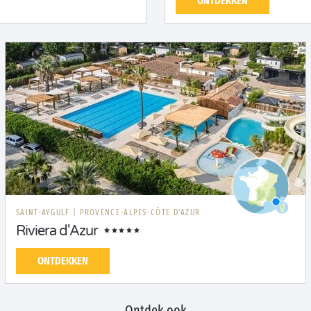
ONTDEKKEN
SAINT-AYGULF
|
PROVENCE-ALPES-CÔTE D'AZUR
Riviera d'Azur
ONTDEKKEN
Ontdek ook