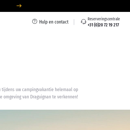
Reserveringscentrale
Hulp en contact
+31 (0)20 72 19 217
 u tijdens uw campingvakantie helemaal op
de omgeving van Draguignan te verkennen!