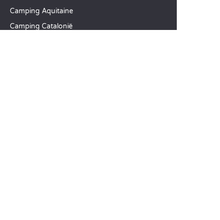
Camping Aquitaine
Camping Catalonië
SANDAYA
Ontvang onze nieuwsbrief
Raadpleeg onze brochure
Vergelijk onze accommodaties
Vergelijk onze kampeerplaatsen
Onze MVO-aanpak
Groepen en seminars
Onze diensten à la carte
KLANTENSERVICE
Hulp en contact