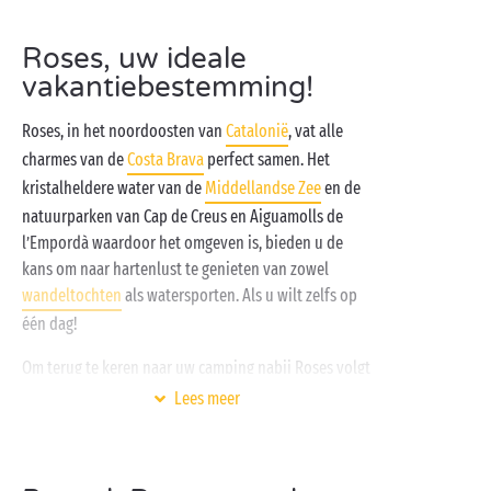
Roses, uw ideale
vakantiebestemming!
Roses, in het noordoosten van
Catalonië
, vat alle
charmes van de
Costa Brava
perfect samen. Het
kristalheldere water van de
Middellandse Zee
en de
natuurparken van Cap de Creus en Aiguamolls de
l’Empordà waardoor het omgeven is, bieden u de
kans om naar hartenlust te genieten van zowel
wandeltochten
als watersporten. Als u wilt zelfs op
één dag!
Om terug te keren naar uw camping nabij Roses volgt
u gewoon de sublieme kustlijn van de Costa Brava. In
Lees meer
de schaduw van de dennen, op een boogscheut van
de stranden, vindt u een heerlijk onderkomen in
onze standingvolle
stacaravans
, onze avontuurlijke