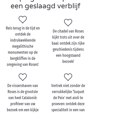
zeeboulevard vindt u tal van restaurants die de
een geslaagd verblijf
lekkerste
specialiteiten
uit de streek serveren.
Reis terug in de tijd en
Bezoek Roses met z'n
De citadel van Roses
ontdek de
tweetjes
kijkt trots uit over de
indrukwekkende
baai: ontdek zijn rijke
megalithische
Naast familiestranden vindt u in Roses ook heel wat
geschiedenis tijdens
monumenten op de
ongerepte kreken waar de
natuur
heer en meester is.
een hoogstaand
bergkliffen in de
Tijdens een
romantisch uitje
weet u de zalige rust die
bezoek!
omgeving van Roses!
er heerst, vast te waarderen. Zet koers in oostelijke
richting en geniet op Cala Montjoi, Cala Jóncols of
Cala Calitjàs van een bevoorrechte tête-à-tête met de
De vissershaven van
Vertrek niet zonder de
Middellandse Zee.
Roses is de grootste
verrukkelijke ‘Suquet
Houdt u van wandelen? Trek uw wandelschoenen
van heel Catalonië:
de Peix’ met aioli te
aan, neem zwemkleding mee en wandel over de
profiteer van uw
proeven: ontdek deze
sublieme Camí de Ronda van Roses. Hier krijgt u de
bezoek om een kijkje
specialiteit in een van