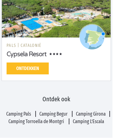
PALS |
CATALONIË
Cypsela Resort
ONTDEKKEN
Ontdek ook
Camping Pals
Camping Begur
Camping Girona
Camping Torroella de Montgri
Camping L’Escala