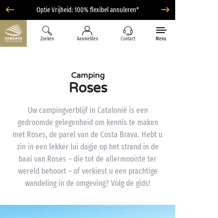
Optie Vrijheid: 100% flexibel annuleren*
Zoeken
Aanmelden
Contact
Menu
Camping
Roses
Uw campingverblijf in Catalonië is een
gedroomde gelegenheid om kennis te maken
met Roses, de parel van de Costa Brava. Hebt u
zin in een lekker lui dagje op het strand in de
baai van Roses – die tot de allermooiste ter
wereld behoort – of verkiest u een prachtige
wandeling in de omgeving? Volg de gids!