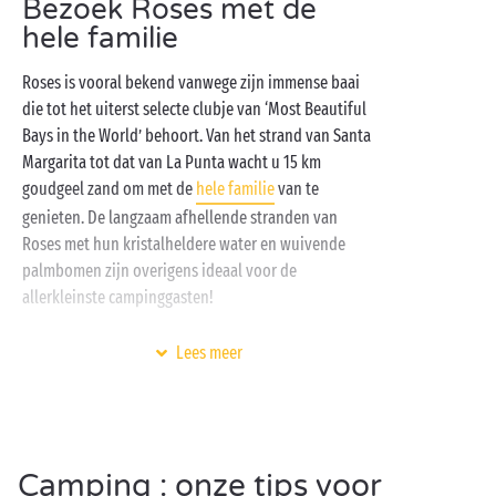
Bezoek Roses met de
lodge-tenten
of onze authentieke
kampeerplaatsen
.
hele familie
Een vakantie bij ons bezorgt u een onvervalst gevoel
van vrijheid: relaxen in het aquapark met
Roses is vooral bekend vanwege zijn immense baai
zwembaden en
glijbanen
, genieten van
sport
- en
die tot het uiterst selecte clubje van ‘Most Beautiful
ontspanningsactiviteiten in de openlucht, dolce far
Bays in the World’ behoort. Van het strand van Santa
niente op uw zonovergoten terras … Tijdens uw
Margarita tot dat van La Punta wacht u 15 km
camping-vakantie bij Sandaya doet u alleen waar u
goudgeel zand om met de
hele familie
van te
zin in hebt!
genieten. De langzaam afhellende stranden van
Roses met hun kristalheldere water en wuivende
palmbomen zijn overigens ideaal voor de
allerkleinste campinggasten!
Volgt u graag een initiatie in een van de vele
Lees meer
watersporten, dan kunt u terecht in de strandclubs.
Reserveer er een jetski, paddle of surfplank en kies
het ruime sop! Vergeet ook uw duikbril en snorkel
niet om de buitengewone onderwaterwereld te
verkennen. Hebt u er honger van gekregen? Op de
Camping : onze tips voor