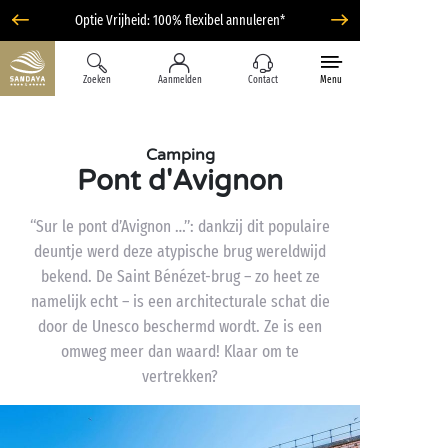
Optie Vrijheid: 100% flexibel annuleren*
Zoeken
Aanmelden
Contact
Menu
Camping
Pont d'Avignon
“Sur le pont d’Avignon …”: dankzij dit populaire
deuntje werd deze atypische brug wereldwijd
bekend. De Saint Bénézet-brug – zo heet ze
namelijk echt – is een architecturale schat die
door de Unesco beschermd wordt. Ze is een
omweg meer dan waard! Klaar om te
vertrekken?