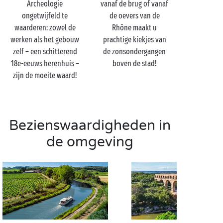
Archeologie
vanaf de brug of vanaf
ongetwijfeld te
de oevers van de
waarderen: zowel de
Rhône maakt u
Bezoek de Pont
werken als het gebouw
prachtige kiekjes van
d'Avignon met z'n
zelf – een schitterend
de zonsondergangen
tweetjes
18e-eeuws herenhuis –
boven de stad!
zijn de moeite waard!
Verken Avignon hand in hand
met uw geliefde
en
begin met een bezoek aan het pausenpaleis. Dit niet
te missen monument vlak bij de brug dompelt u
onder in de geschiedenis van het westerse
Bezienswaardigheden in
christendom. Wat evenmin mag ontbreken op uw
de omgeving
programma: een wandeling over de brug van Avignon
natuurlijk! Het maakt niet uit of u er ook bij gaat
dansen … het uitzicht over de stad is sowieso
verbluffend.
Hebt u zin om
Avignon
op een andere manier te leren
kennen, verken de stad dan vanaf het water! In een