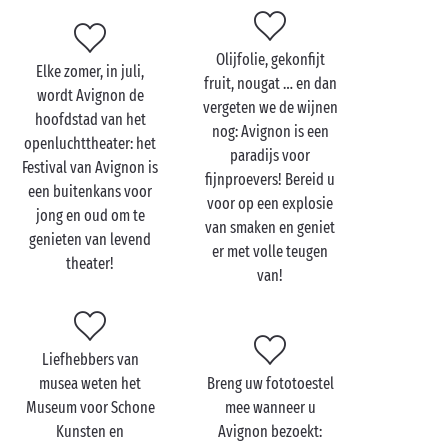
Bezoek de Pont
d'Avignon met de hele
Olijfolie, gekonfijt
Elke zomer, in juli,
familie
fruit, nougat … en dan
wordt Avignon de
vergeten we de wijnen
hoofdstad van het
Nergens ziet u de brug beter dan in 'Le Pont
nog: Avignon is een
openluchttheater: het
Retrouvé', een museografisch complex met films,
paradijs voor
Festival van Avignon is
tentoonstellingen en interactieve schermen. Dankzij
fijnproevers! Bereid u
een buitenkans voor
het werk van een groep onderzoekers kunt u er een
voor op een explosie
jong en oud om te
3D-model van de brug tijdens de bouw bewonderen.
van smaken en geniet
genieten van levend
Een ludieke en leerrijke ervaring die de hele familie
er met volle teugen
theater!
weet te boeien!
van!
Een andere culturele activiteit waar de hele
familie
in
zijn nopjes mee is? Een bezoek aan het musée du
Petit Palais! De toegang is gratis voor iedereen. De
Liefhebbers van
kids maken er kennis met kunst dankzij de
musea weten het
Breng uw fototoestel
schilderijen en beeldhouwwerken uit de
Museum voor Schone
mee wanneer u
middeleeuwen en de vroege renaissance.
Kunsten en
Avignon bezoekt: