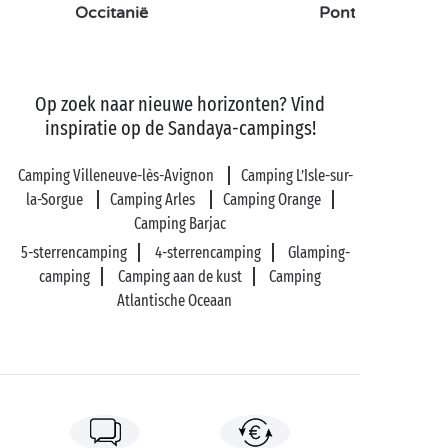
kano
, op een stand-up paddle of in een boot vaart u
Occitanië
Pont du Gard
vredig de Rhône af terwijl u zich vergaapt aan de
weergaloze schoonheid van de pausenstad.
Op zoek naar nieuwe horizonten? Vind
inspiratie op de Sandaya-campings!
Camping Villeneuve-lès-Avignon
Camping L’Isle-sur-
la-Sorgue
Camping Arles
Camping Orange
Camping Barjac
5-sterrencamping
4-sterrencamping
Glamping-
camping
Camping aan de kust
Camping
Atlantische Oceaan