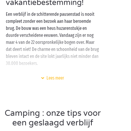
vakantiebestemming!
Een verblijf in de schitterende pausenstad is nooit
compleet zonder een bezoek aan haar beroemde
brug. De bouw was een heus huzarenstukje en
duurde verscheidene eeuwen. Vandaag zijn er nog
maar 4 van de 22 oorspronkelijke bogen over. Maar
dat deert niet! De charme en schoonheid van de brug
bleven intact en de site lokt jaarlijks niet minder dan
30.000 bezoekers.
Uw Sandaya-camping vlak bij de brug is een perfecte
Lees meer
uitvalsbasis voor een geslaagd verblijf in Avignon. U
vindt er
accommodaties met alle comfort
, een
aquapark
,
gratis kinderclubs
en
animatie
voor elke
leeftijd. En dat op de oever van de Rhône! Wat
Camping : onze tips voor
zeggen we dan? Dank u wel, Sandaya!
een geslaagd verblijf