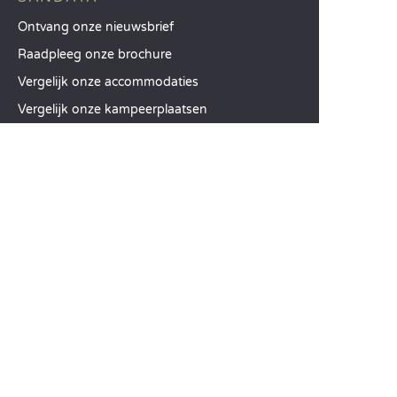
Ontvang onze nieuwsbrief
Raadpleeg onze brochure
Vergelijk onze accommodaties
Vergelijk onze kampeerplaatsen
Onze MVO-aanpak
Groepen en seminars
Onze diensten à la carte
KLANTENSERVICE
Hulp en contact
Uw klantenaccount
Bereken uw ecologische impact
De mobiele Sandaya-app
Mijn saldo betalen