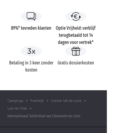
89%* tevreden klanten
Optie Vrijheid: verblijf
terugbetaald tot 14
dagen voor vertrek*
Betaling in 3 keer zonder
Gratis dossierkosten
kosten
Campings
Frankrijk
Centre-Val de Loire
Loir-et-Cher
Internationaal Tuinfestival van Chaumont-sur-Loire