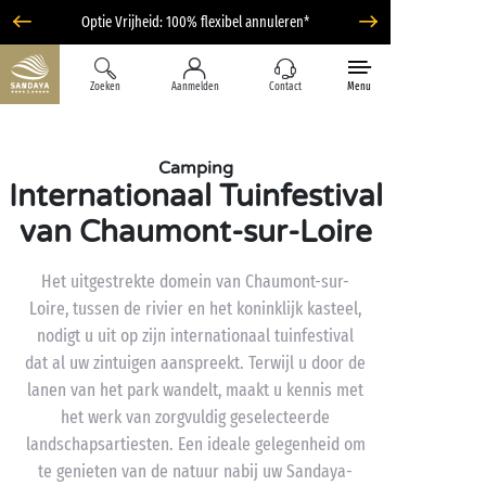
Optie Vrijheid: 100% flexibel annuleren*
Zoeken
Aanmelden
Contact
Menu
Camping
Internationaal Tuinfestival
van Chaumont-sur-Loire
Het uitgestrekte domein van Chaumont-sur-
Loire, tussen de rivier en het koninklijk kasteel,
nodigt u uit op zijn internationaal tuinfestival
dat al uw zintuigen aanspreekt. Terwijl u door de
lanen van het park wandelt, maakt u kennis met
het werk van zorgvuldig geselecteerde
landschapsartiesten. Een ideale gelegenheid om
te genieten van de natuur nabij uw Sandaya-