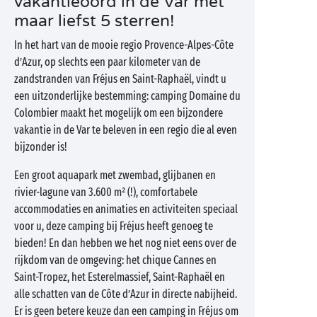
vakantieoord in de Var met
maar liefst 5 sterren!
In het hart van de mooie regio Provence-Alpes-Côte
d’Azur, op slechts een paar kilometer van de
zandstranden van Fréjus en Saint-Raphaël, vindt u
een uitzonderlijke bestemming: camping Domaine du
Colombier maakt het mogelijk om een bijzondere
vakantie in de Var te beleven in een regio die al even
bijzonder is!
Een groot aquapark met zwembad, glijbanen en
rivier-lagune van 3.600 m² (!), comfortabele
accommodaties en animaties en activiteiten speciaal
voor u, deze camping bij Fréjus heeft genoeg te
bieden! En dan hebben we het nog niet eens over de
rijkdom van de omgeving: het chique Cannes en
Saint-Tropez, het Esterelmassief, Saint-Raphaël en
alle schatten van de Côte d’Azur in directe nabijheid.
Er is geen betere keuze dan een camping in Fréjus om