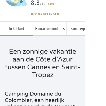
8.8
/10
600
BEOORDELINGEN
In het kort
Huuraccommodaties
Kampeerplaatsen
Een zonnige vakantie
aan de Côte d’Azur
tussen Cannes en Saint-
Tropez
Camping Domaine du
Colombier, een heerlijk