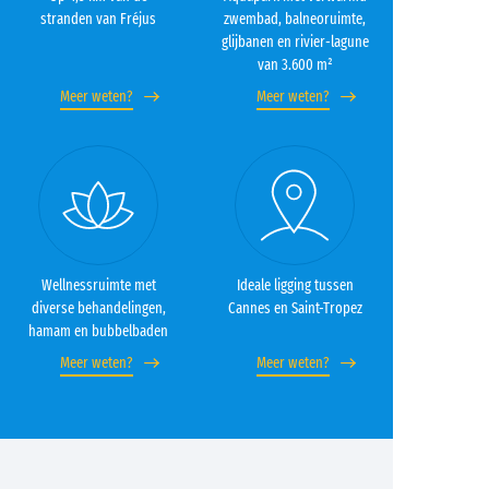
stranden van Fréjus
zwembad, balneoruimte,
glijbanen en rivier-lagune
van 3.600 m²
Meer weten?
Meer weten?
Wellnessruimte met
Ideale ligging tussen
diverse behandelingen,
Cannes en Saint-Tropez
hamam en bubbelbaden
Meer weten?
Meer weten?