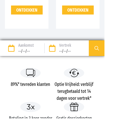
ONTDEKKEN
ONTDEKKEN
Aankomst
Vertrek
--/--/--
--/--/--
89%* tevreden klanten
Optie Vrijheid: verblijf
terugbetaald tot 14
dagen voor vertrek*
Betaling in 3 keer zonder
Gratis dossierkosten
kosten