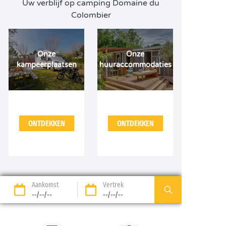
Uw verblijf op camping Domaine du
Colombier
Onze
Onze
kampeerplaatsen
huuraccommodaties
ONTDEKKEN
ONTDEKKEN
Aankomst
Vertrek
--/--/--
--/--/--