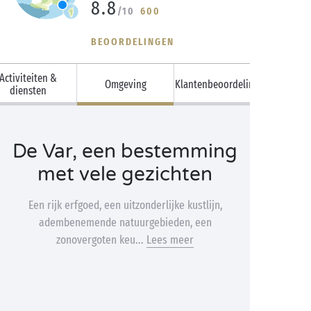
8.8
/10
600
BEOORDELINGEN
Activiteiten &
Omgeving
Klantenbeoordelingen
diensten
De Var, een bestemming
met vele gezichten
Een rijk erfgoed, een uitzonderlijke kustlijn,
adembenemende natuurgebieden, een
zonovergoten keu...
Lees meer