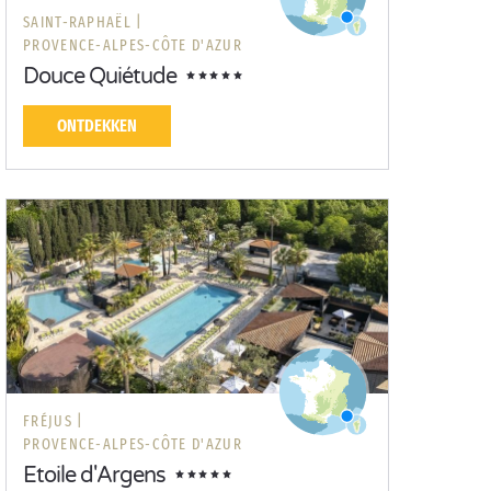
SAINT-RAPHAËL |
PROVENCE-ALPES-CÔTE D'AZUR
Douce Quiétude
ONTDEKKEN
FRÉJUS |
PROVENCE-ALPES-CÔTE D'AZUR
Etoile d'Argens