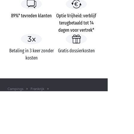
89%* tevreden klanten
Optie Vrijheid: verblijf
terugbetaald tot 14
dagen voor vertrek*
Betaling in 3 keer zonder
Gratis dossierkosten
kosten
Campings
Frankrijk
Provence-Alpes-Côte d'Azur
Var
Fréjus
Domaine du Colombier
EEN VRAAG?