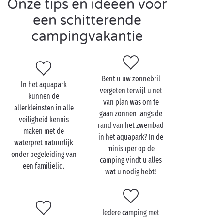
Onze tips en ideeën voor
In Catalonië zijn de
4-sterrencampings
en 5-
een schitterende
sterrencampings niet de enige die beschikken over
campingvakantie
een aquapark met zwembaden, glijbanen en
waterspeeltoestellen voor de kinderen.
In Salou, ten zuidoosten van Barcelona in
Tarragona aan de Costa Dorada: PortAventura
Bent u uw zonnebril
In het aquapark
Caribe Aquatic Park. Op een enorm terrein in
vergeten terwijl u net
kunnen de
de openlucht biedt dit aquapark op zijn beurt
van plan was om te
allerkleinsten in alle
tal van attracties met glijbanen, zwembaden,
gaan zonnen langs de
veiligheid kennis
waaronder een golfslagbad, en
rand van het zwembad
maken met de
waterspeeltoestellen voor volwassenen en
in het aquapark? In de
waterpret natuurlijk
kinderen.
minisuper op de
onder begeleiding van
In Segur de Calafell in Tarragona: Secalu Park
camping vindt u alles
een familielid.
Calafell. In dit aquapark vindt u geen
wat u nodig hebt!
zwembaden en ook geen glijbanen. In plaats
daarvan beschikt het over een groot parcours
van opblaasbare speeltoestellen op het water
Iedere camping met