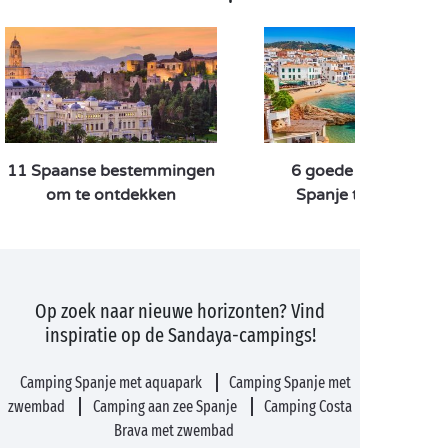
11 Spaanse bestemmingen
6 goede redenen o
om te ontdekken
Spanje te bezoeken
Op zoek naar nieuwe horizonten? Vind
inspiratie op de Sandaya-campings!
Camping Spanje met aquapark
Camping Spanje met
zwembad
Camping aan zee Spanje
Camping Costa
Brava met zwembad