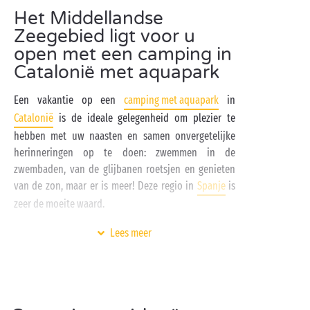
Het Middellandse
Zeegebied ligt voor u
open met een camping in
Catalonië met aquapark
Een vakantie op een
camping met aquapark
in
Catalonië
is de ideale gelegenheid om plezier te
hebben met uw naasten en samen onvergetelijke
herinneringen op te doen: zwemmen in de
zwembaden, van de glijbanen roetsjen en genieten
van de zon, maar er is meer! Deze regio in
Spanje
is
zeer de moeite waard.
Voor een dag aan het strand met zonnebaden,
Lees meer
zwemmen in het warme water en
watersportactiviteiten behoren de
Costa Brava
, de
Costa del Maresme en de Costa Dorada tot de meest
populaire in Spanje.