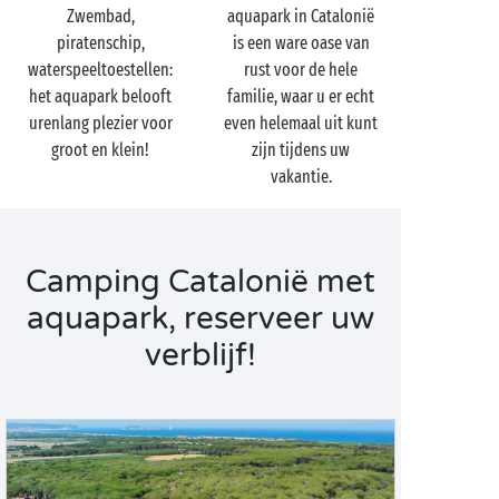
met een trampoline en obstakels. Dit parcours
Zwembad,
aquapark in Catalonië
ligt aan het strand dus ouders kunnen hun
piratenschip,
is een ware oase van
kinderen vanaf daar in het oog houden.
waterspeeltoestellen:
rust voor de hele
In Girona aan de Costa Brava: Aquadiver Park.
het aquapark belooft
familie, waar u er echt
Naast glijbanen, zwembaden en
urenlang plezier voor
even helemaal uit kunt
waterspeeltoestellen beschikt dit aquapark
groot en klein!
zijn tijdens uw
over een uitgestrekte ruimte in het groen voor
vakantie.
de hele familie.
In de aquaparken in Catalonië in Spanje kunt u voor
een schappelijke prijs terecht met de hele familie.
Camping Catalonië met
aquapark, reserveer uw
verblijf!