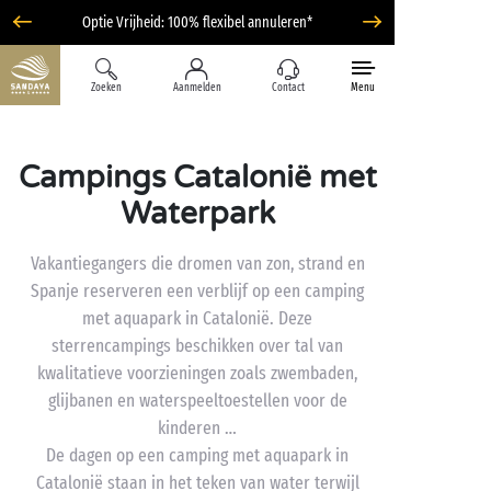
Optie Vrijheid: 100% flexibel annuleren*
Zoeken
Aanmelden
Contact
Menu
Campings Catalonië met
Waterpark
Vakantiegangers die dromen van zon, strand en
Spanje reserveren een verblijf op een camping
met aquapark in Catalonië. Deze
sterrencampings beschikken over tal van
kwalitatieve voorzieningen zoals zwembaden,
glijbanen en waterspeeltoestellen voor de
kinderen …
De dagen op een camping met aquapark in
Catalonië staan in het teken van water terwijl