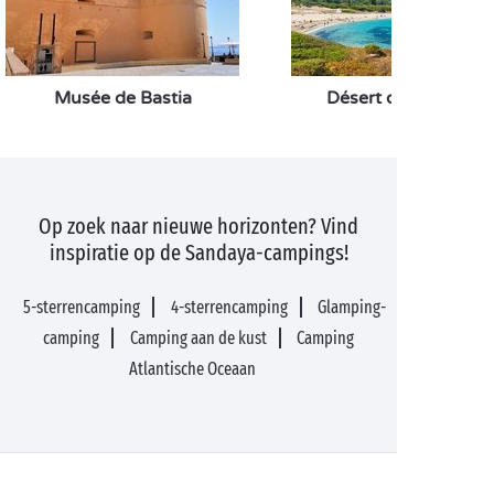
Musée de Bastia
Désert des Agriates
Op zoek naar nieuwe horizonten? Vind
inspiratie op de Sandaya-campings!
5-sterrencamping
4-sterrencamping
Glamping-
camping
Camping aan de kust
Camping
Atlantische Oceaan