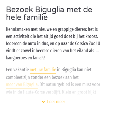
zwemmen in het geluk,
gratis kinderclubs
voor uw
Bezoek Biguglia met de
kleine campinggenoten, een heerlijk restaurant en de
hele familie
Middellandse Zee vlakbij. Wat wilt u nog meer? Dat
bedoelen we dus bij Sandaya met een
Kennismaken met nieuwe en grappige dieren: het is
campingvakantie in alle vrijheid!
een activiteit die het altijd goed doet bij het kroost.
Iedereen de auto in dus, en op naar de Corsica Zoo! U
vindt er zowel inheemse dieren van het eiland als …
kangoeroes en lama’s!
Een vakantie
met uw familie
in Biguglia kan niet
compleet zijn zonder een bezoek aan het
meer van Biguglia
. Dit natuurgebied is een must voor
wie in de Haute-Corse verblijft. Klein en groot kijkt
vol bewondering naar de zeevogels in deze unieke,
Lees meer
vochtige lagune die als natuurgebied beschermd is.