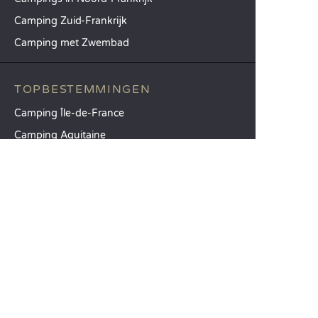
Camping Zuid-Frankrijk
Camping met Zwembad
TOPBESTEMMINGEN
Camping Île-de-France
Camping Aquitaine
Camping Catalonië
SANDAYA
Ontvang onze nieuwsbrief
Raadpleeg onze brochure
Vergelijk onze accommodaties
Vergelijk onze kampeerplaatsen
Onze MVO-aanpak