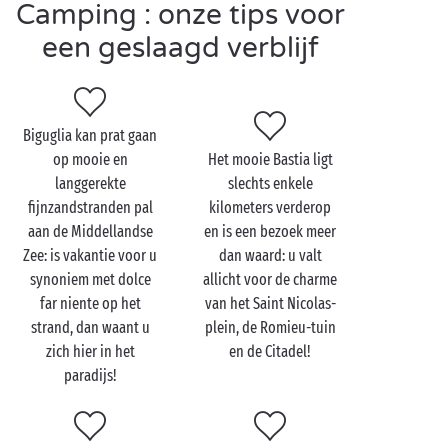
Bezoek Biguglia met z'n
Camping : onze tips voor
tweetjes
een geslaagd verblijf
Corsica is een
romantische
bestemming bij uitstek.
Begin uw feeërieke vakantie met een wandeling hand
in hand over de markt van het dorp. Het water loopt
Biguglia kan prat gaan
u in de mond bij het zien van de kleurrijke stalletjes
op mooie en
Het mooie Bastia ligt
met hun goddelijke aroma’s. Maar zoals Oscar Wilde
langgerekte
slechts enkele
al zei: “De enige manier om van een verleiding af te
fijnzandstranden pal
kilometers verderop
komen, is eraan toe te geven.” Toon u dus maar van
aan de Middellandse
en is een bezoek meer
uw toegeeflijkste kant …
Zee: is vakantie voor u
dan waard: u valt
synoniem met dolce
allicht voor de charme
Na de verlokkingen van de stad is het tijd voor de
far niente op het
van het Saint Nicolas-
ongerepte natuur. Klim omhoog naar de ruïnes van
strand, dan waant u
plein, de Romieu-tuin
de Sant’Andria-kapel vanwaar u een weergaloos
zich hier in het
en de Citadel!
uitzicht hebt over Biguglia, het meer en de omgeving.
paradijs!
Ontzettend mooi, vooral bij zonsondergang!