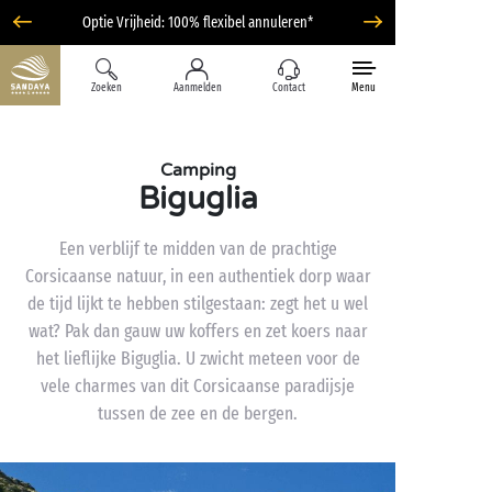
Optie Vrijheid: 100% flexibel annuleren*
Zoeken
Aanmelden
Contact
Menu
Camping
Biguglia
Een verblijf te midden van de prachtige
Corsicaanse natuur, in een authentiek dorp waar
de tijd lijkt te hebben stilgestaan: zegt het u wel
wat? Pak dan gauw uw koffers en zet koers naar
het lieflijke Biguglia. U zwicht meteen voor de
vele charmes van dit Corsicaanse paradijsje
tussen de zee en de bergen.