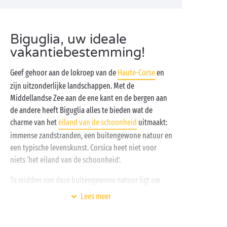
Biguglia, uw ideale
vakantiebestemming!
Geef gehoor aan de lokroep van de
Haute-Corse
en
zijn uitzonderlijke landschappen. Met de
Middellandse Zee aan de ene kant en de bergen aan
de andere heeft Biguglia alles te bieden wat de
charme van het
eiland van de schoonheid
uitmaakt:
immense zandstranden, een buitengewone natuur en
een typische levenskunst. Corsica heet niet voor
niets ‘het eiland van de schoonheid’.
Te midden van deze buitengewone natuur ligt uw
vakantiedorp en dat doet niet onder voor de
Lees meer
omgeving:
accommodaties met alle comfort
waarin u
zich meteen thuis voelt, een mooi
aquapark
om te