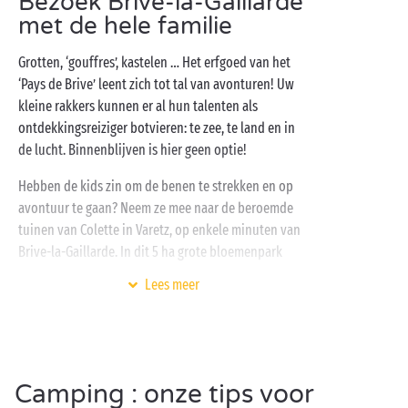
Bezoek Brive-la-Gaillarde
met de hele familie
fietstochten
… Krijgt u het te warm? Op dan naar de
zwembaden en
glijbanen
van het aquapark voor een
Grotten, ‘gouffres’, kastelen … Het erfgoed van het
portie onvervalste waterpret. ’s Avonds hebt u de
‘Pays de Brive’ leent zich tot tal van avonturen! Uw
keuze: lekker kokkerellen met de familie of met zijn
kleine rakkers kunnen er al hun talenten als
allen naar het restaurant van de camping. Zo kunt u
ontdekkingsreiziger botvieren: te zee, te land en in
vast het programma voor morgen bespreken!
de lucht. Binnenblijven is hier geen optie!
Hebben de kids zin om de benen te strekken en op
avontuur te gaan? Neem ze mee naar de beroemde
tuinen van Colette in Varetz, op enkele minuten van
Brive-la-Gaillarde. In dit 5 ha grote bloemenpark
vindt u, exclusief voor kinderen, een reusachtig
Lees meer
labyrint: ideaal voor een ludiek
familie-uitje
! Ontdek
ter plaatse ook de schitterende rozentuin, test uw
behendigheid met diverse houten spelen in XXL-
formaat en geniet van een picknick onder de bomen.
Camping : onze tips voor