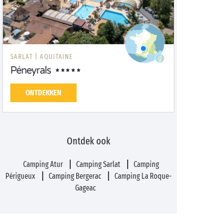
SARLAT |
AQUITAINE
Péneyrals
ONTDEKKEN
Ontdek ook
Camping Atur
Camping Sarlat
Camping
Périgueux
Camping Bergerac
Camping La Roque-
Gageac