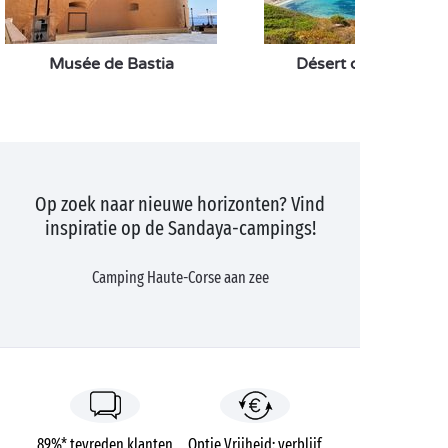
Musée de Bastia
Désert des Agriates
Op zoek naar nieuwe horizonten? Vind
inspiratie op de Sandaya-campings!
Camping Haute-Corse aan zee
89%* tevreden klanten
Optie Vrijheid: verblijf