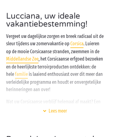
Lucciana, uw ideale
vakantiebestemming!
Vergeet uw dagelijkse zorgen en breek radicaal uit de
sleur tijdens uw zomervakantie op
Corsica
. Luieren
op de mooie Corsicaanse stranden, zwemmen in de
Middellandse Zee
, het Corsicaanse erfgoed bezoeken
en de heerlijkste terroirproducten ontdekken: de
hele
familie
is laaiend enthousiast over dit meer dan
verleidelijke programma en houdt er onvergetelijke
herinneringen aan over!
Wat uw Corsicaanse verblijf helemaal af maakt? Een
Sandaya-vakantiedorp! Uw zomerse bestemming uit
Lees meer
het betere segment ligt pal aan zee en garandeert u
een 100% geslaagd verblijf. Hoe kan het ook anders
met een waterspeelpark, toegang tot de zee,