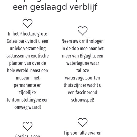
archeologisch museum van Mariana, waar
een geslaagd verblijf
overblijfselen uit de Romeinse tijd te zien zijn
waaronder een 200 m² grote mozaïek en bijna 800
muntstukken.
In het 9 hectare grote
Galea-park vindt u een
Neem uw ornithologen
unieke verzameling
in de dop mee naar het
Bezoek Lucciana met z'n
cactussen en exotische
meer van Biguglia, een
tweetjes
planten van over de
waterlagune waar
hele wereld, naast een
talloze
Klaar voor een
romantische
roadtrip door de regio,
museum met
watervogelsoorten
tortelduifjes? Kruip achter het stuur en ontdek de
permanente en
thuis zijn: er wacht u
schoonheid van de Corsicaanse dorpen. Het hele
tijdelijke
een fascinerend
eiland van noord tot zuid is bezaaid met prachtige,
tentoonstellingen: een
schouwspel!
typische dorpjes: Corte, Erbalunga,
Saint-Florent
… En
omweg waard!
dan vergeten we nog het kleurrijke
Bastia
! U kijkt uw
ogen uit bij elke halte op uw tocht door de
Haute-Corse
.
Tip voor alle ervaren
Corsica is een