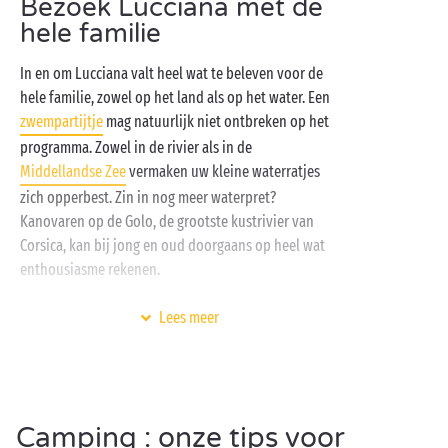
Bezoek Lucciana met de
kinderclubs
en een restaurant met een verleidelijke
hele familie
kaart?
In en om Lucciana valt heel wat te beleven voor de
hele familie, zowel op het land als op het water. Een
zwempartijtje
mag natuurlijk niet ontbreken op het
programma. Zowel in de rivier als in de
Middellandse Zee
vermaken uw kleine waterratjes
zich opperbest. Zin in nog meer waterpret?
Kanovaren op de Golo, de grootste kustrivier van
Corsica, kan bij jong en oud doorgaans op heel wat
enthousiasme rekenen.
Maar ook op de wal vindt u heel wat leuke
Lees meer
activiteiten. Kies bijvoorbeeld enkele van de
wandelroutes
uit die voor iedereen haalbaar zijn of
breng een bezoek aan de Corsica Zoo met zijn
grappige dieren: iedereen geniet van het contact met
Camping : onze tips voor
de Corsicaanse natuur! Neem tot slot een kijkje in het