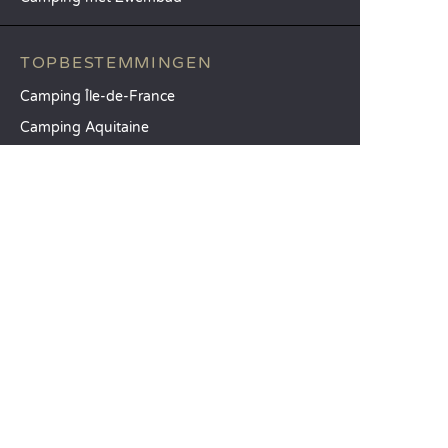
TOPBESTEMMINGEN
Camping Île-de-France
Camping Aquitaine
Camping Catalonië
SANDAYA
Ontvang onze nieuwsbrief
Raadpleeg onze brochure
Vergelijk onze accommodaties
Vergelijk onze kampeerplaatsen
Onze MVO-aanpak
Groepen en seminars
Onze diensten à la carte