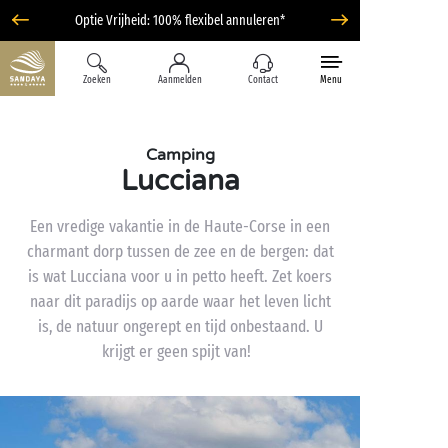
Optie Vrijheid: 100% flexibel annuleren*
Zoeken
Aanmelden
Contact
Menu
Camping
Lucciana
Een vredige vakantie in de Haute-Corse in een
charmant dorp tussen de zee en de bergen: dat
is wat Lucciana voor u in petto heeft. Zet koers
naar dit paradijs op aarde waar het leven licht
is, de natuur ongerept en tijd onbestaand. U
krijgt er geen spijt van!