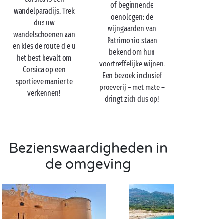
U zweert bij het strand? Dan zit u gebeiteld! Slechts
of beginnende
wandelparadijs. Trek
enkele kilometers verderop wacht het strand van
oenologen: de
dus uw
Borgo met zijn langgerekte zandstrook. Duik er
wijngaarden van
wandelschoenen aan
meteen in het kristalheldere water van de
Patrimonio staan
en kies de route die u
Middellandse Zee en geniet van elke seconde die u in
bekend om hun
het best bevalt om
dit stukje paradijs op aarde kunt doorbrengen.
voortreffelijke wijnen.
Corsica op een
Een bezoek inclusief
sportieve manier te
proeverij – met mate –
verkennen!
dringt zich dus op!
Bezienswaardigheden in
de omgeving