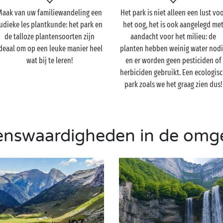
Maak van uw familiewandeling een
Het park is niet alleen een lust vo
udieke les plantkunde: het park en
het oog, het is ook aangelegd me
de talloze plantensoorten zijn
aandacht voor het milieu: de
deaal om op een leuke manier heel
planten hebben weinig water nod
wat bij te leren!
en er worden geen pesticiden of
herbiciden gebruikt. Een ecologis
park zoals we het graag zien dus!
enswaardigheden in de omg