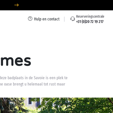
Reserveringscentrale
Hulp en contact
+31 (0)20 72 19 217
ermes
deze badplaats in de Savoie is een plek te
ne oase brengt u helemaal tot rust maar