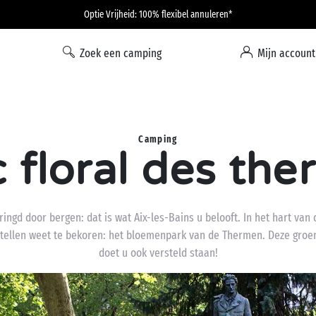
Optie Vrijheid: 100% flexibel annuleren*
Zoek een camping
Mijn account
Camping
 floral des th
ingd door bergen: dat is wat Aix-les-Bains u belooft. In het hart van 
e stellen weet te bekoren: het bloemenpark van de Thermen. Deze groe
doet u ook versteld staan!