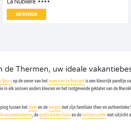
La Nublière
ONTDEKKEN
 de Thermen, uw ideale vakantiebe
s-Bains
op de oever van het
meer van Le Bourget
is een kleurrijk pareltje 
in elk seizoen anders kleuren en het rustgevende geklater van de Maro
mping tussen het
meer
en de
bergen
met zijn familiale sfeer en authentieke 
ele accommodaties
, de
gratis kinderclubs
en de
balneoruimte
met uitzicht 