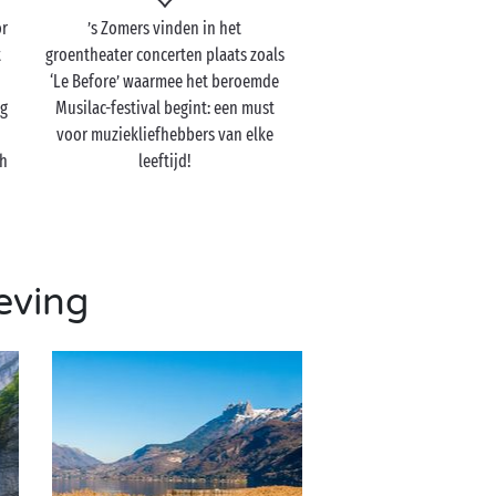
or
’s Zomers vinden in het
t
groentheater concerten plaats zoals
‘Le Before’ waarmee het beroemde
ig
Musilac-festival begint: een must
voor muziekliefhebbers van elke
ch
leeftijd!
eving