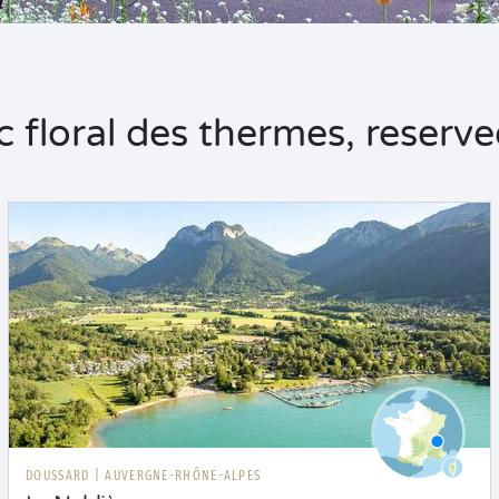
floral des thermes, reservee
DOUSSARD
|
AUVERGNE-RHÔNE-ALPES