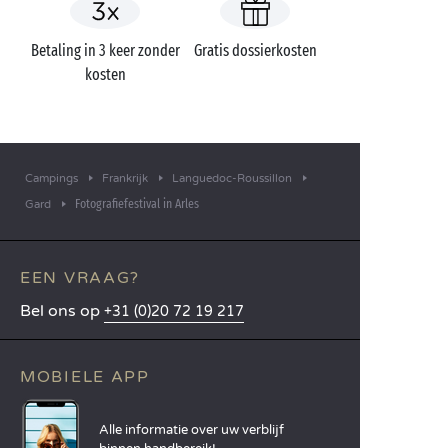
Betaling in 3 keer zonder
Gratis dossierkosten
kosten
Campings
Frankrijk
Languedoc-Roussillon
Fotografiefestival in Arles
Gard
EEN VRAAG?
Bel ons op
+31 (0)20 72 19 217
MOBIELE APP
Alle informatie over uw verblijf