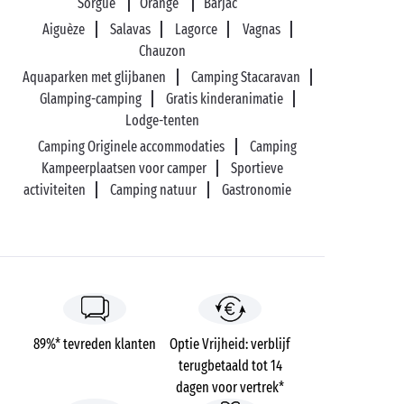
Sorgue
Orange
Barjac
Aiguèze
Salavas
Lagorce
Vagnas
Chauzon
Aquaparken met glijbanen
Camping Stacaravan
Glamping-camping
Gratis kinderanimatie
Lodge-tenten
Camping Originele accommodaties
Camping
Kampeerplaatsen voor camper
Sportieve
activiteiten
Camping natuur
Gastronomie
89%* tevreden klanten
Optie Vrijheid: verblijf
terugbetaald tot 14
dagen voor vertrek*