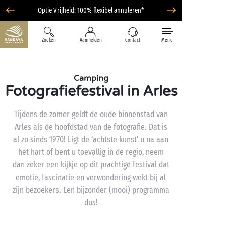
Optie Vrijheid: 100% flexibel annuleren*
Zoeken
Aanmelden
Contact
Menu
Camping
Fotografiefestival in Arles
Tijdens de zomer geldt de oude binnenstad van
Arles als de hoofdstad van de fotografie. Dat is
al zo sinds 1970! Ligt de ‘achtste kunst’ u na aan
het hart of bent u toevallig in de regio, neem
dan zeker een kijkje op dit prachtige festival dat
emotie, fascinatie en verwondering wekt bij al
zijn bezoekers. Een bijzonder (mooi) programma
dus!