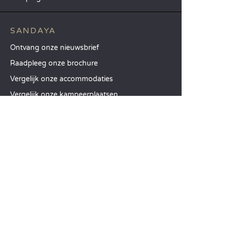
SANDAYA
Ontvang onze nieuwsbrief
Raadpleeg onze brochure
Vergelijk onze accommodaties
Vergelijk onze kampeerplaatsen
Onze MVO-aanpak
Groepen en seminars
Onze diensten à la carte
KLANTENSERVICE
Hulp en contact
Uw klantenaccount
Bereken uw ecologische impact