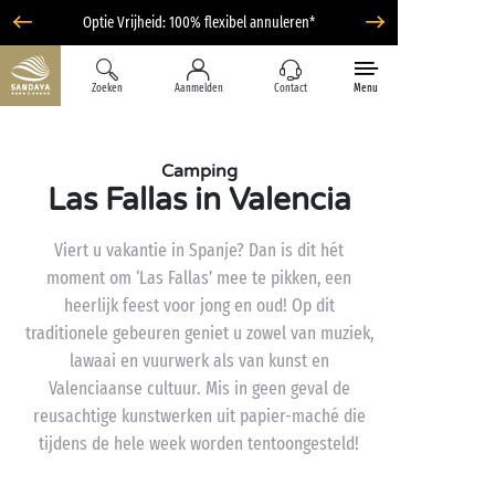
Optie Vrijheid: 100% flexibel annuleren*
Zoeken
Aanmelden
Contact
Menu
Camping
Las Fallas in Valencia
Viert u vakantie in Spanje? Dan is dit hét
moment om ‘Las Fallas’ mee te pikken, een
heerlijk feest voor jong en oud! Op dit
traditionele gebeuren geniet u zowel van muziek,
lawaai en vuurwerk als van kunst en
Valenciaanse cultuur. Mis in geen geval de
reusachtige kunstwerken uit papier-maché die
tijdens de hele week worden tentoongesteld!