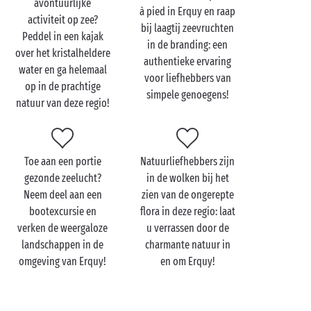
avontuurlijke
Bezoek Erquy met zijn
à pied in Erquy en raap
activiteit op zee?
tweeën
bij laagtij zeevruchten
Peddel in een kajak
in de branding: een
over het kristalheldere
Bereid u vast voor op een onvergetelijke
authentieke ervaring
water en ga helemaal
romantische vakantie
tijdens uw verblijf met uw
voor liefhebbers van
op in de prachtige
wederhelft in Erquy. Allebei houdt u sowieso
simpele genoegens!
natuur van deze regio!
magische herinneringen over aan uw vakantie in
deze ideale setting, omgeven door de weidse
goudgele stranden van Erquy. Met zijn pittoreske
charme, zijn geplaveide straatjes en zijn maritieme
Toe aan een portie
Natuurliefhebbers zijn
sfeer is deze badplaats de perfecte plek voor een
gezonde zeelucht?
in de wolken bij het
romantisch uitje met zijn tweeën.
Geschiedenis
,
Neem deel aan een
zien van de ongerepte
natuur
bootexcursie en
en
gastronomie
: meer hebt u niet nodig om
flora in deze regio: laat
verken de weergaloze
u verrassen door de
met zijn tweeën heerlijk op adem te komen.
landschappen in de
charmante natuur in
Een zonsondergang boven de zee in Erquy is een niet
omgeving van Erquy!
en om Erquy!
te missen romantische ervaring. De intieme en
magische sfeer is precies waar verliefde stellen van
dromen! Verken zeker ook de wandelroutes langs de