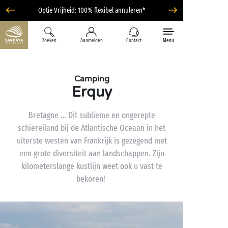
Optie Vrijheid: 100% flexibel annuleren*
Zoeken
Aanmelden
Contact
Menu
Camping
Erquy
Bretagne … Dit sublieme en ongerepte
schiereiland bij de Atlantische Oceaan in het
uiterste westen van Frankrijk is gezegend met
een grote diversiteit aan landschappen. Zijn
kilometerslange kustlijn weet ook u vast te
bekoren!