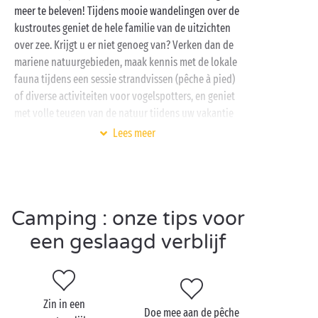
meer te beleven! Tijdens mooie wandelingen over de
kustroutes geniet de hele familie van de uitzichten
over zee. Krijgt u er niet genoeg van? Verken dan de
mariene natuurgebieden, maak kennis met de lokale
fauna tijdens een sessie strandvissen (pêche à pied)
of diverse activiteiten voor vogelspotters, en geniet
met volle teugen van de natuur tijdens uw vakantie
aan zee.
Lees meer
Gelukkig zijn de
familiecampings
in de buurt van
Erquy perfect uitgerust om tegemoet te komen aan
de behoeften van de hele familie. Naast een
uitgebreide vrijetijdsinfrastructuur voor jong en oud
Camping : onze tips voor
bieden deze campings al het comfort dat u nodig
een geslaagd verblijf
hebt voor een onvergetelijke vakantie aan zee met
familie of vrienden.
Zin in een
Doe mee aan de pêche