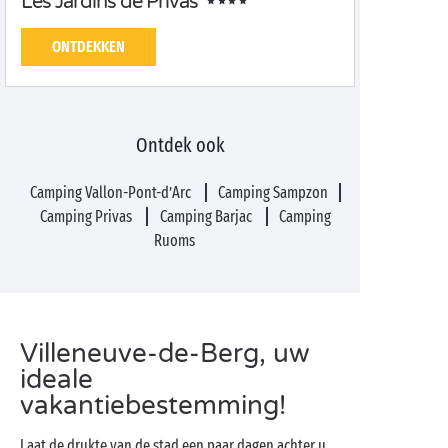
Les Jardins de Privas
ONTDEKKEN
Ontdek ook
Camping Vallon-Pont-d’Arc
Camping Sampzon
Camping Privas
Camping Barjac
Camping
Ruoms
Villeneuve-de-Berg, uw
ideale
vakantiebestemming!
Laat de drukte van de stad een paar dagen achter u