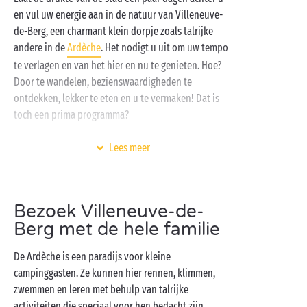
en vul uw energie aan in de natuur van Villeneuve-
de-Berg, een charmant klein dorpje zoals talrijke
andere in de
Ardèche
. Het nodigt u uit om uw tempo
te verlagen en van het hier en nu te genieten. Hoe?
Door te wandelen, bezienswaardigheden te
ontdekken, lekker te eten en u te vermaken! Dat is
toch een prima programma?
Uw Sandaya-camping midden in de ongerepte natuur
Lees meer
is de ideale uitvalsbasis voor uw vakantie in de
Ardèche. Dat is logisch: alles is hier ontworpen om u
het beste van de camping te bieden en dat betekent
Bezoek Villeneuve-de-
onder andere
comfortabele accommodaties
, een
Berg met de hele familie
mooi
verwarmd aquapark
,
gratis kinderclubs
,
activiteiten voor iedereen en nog veel meer. De beste
De Ardèche is een paradijs voor kleine
manier om het te ontdekken? Erheen gaan, dus waar
campinggasten. Ze kunnen hier rennen, klimmen,
wacht u nog op?
zwemmen en leren met behulp van talrijke
activiteiten die speciaal voor hen bedacht zijn.