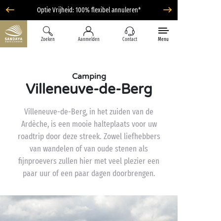
Optie Vrijheid: 100% flexibel annuleren*
Zoeken
Aanmelden
Contact
Menu
Camping
Villeneuve-de-Berg
Villeneuve-de-Berg, in het zuiden van de
Ardèche, is een mooie halteplaats voor uw
roadtrip door deze streek. Zowel liefhebbers
van wandelen of van oude stenen als
fijnproevers zullen hier met veel plezier een
paar uur of een paar dagen doorbrengen.