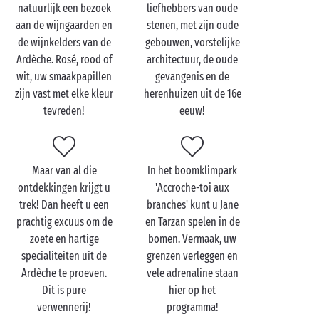
natuurlijk een bezoek
liefhebbers van oude
moedigsten, er zijn duizend-en-één manieren om de
aan de wijngaarden en
stenen, met zijn oude
Ardèche en zijn schatten
met z'n tweetjes
te
de wijnkelders van de
gebouwen, vorstelijke
verkennen. Op het land heeft uw romantische
Ardèche. Rosé, rood of
architectuur, de oude
verblijf als achtergrond
Balazuc
en
Vogüé
, twee
wit, uw smaakpapillen
gevangenis en de
dorpen die tot de 'mooiste dorpen van Frankrijk'
zijn vast met elke kleur
herenhuizen uit de 16e
worden gerekend en die rechtstreeks uit een
tevreden!
eeuw!
sprookje ontsnapt lijken te zijn. Perfect voor heel
veel romantiek!
Een andere romantische locatie: de
Maar van al die
In het boomklimpark
Gorges de l’Ardèche
, die u in een
kano
kunt
ontdekkingen krijgt u
'Accroche-toi aux
verkennen. Een tochtje over het water met uw lief, in
trek! Dan heeft u een
branches' kunt u Jane
een adembenemende natuurlijke omgeving: dat is
prachtig excuus om de
en Tarzan spelen in de
een mooi romantisch moment dat u niet snel zult
zoete en hartige
bomen. Vermaak, uw
vergeten!
specialiteiten uit de
grenzen verleggen en
Ardèche te proeven.
vele adrenaline staan
Dit is pure
hier op het
verwennerij!
programma!