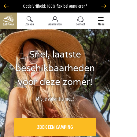
Optie Vrijheid: 100% flexibel annuleren*
Zoeken
Aanmelden
Contact
Menu
Snel, laatste
beschikbaarheden
voor deze zomer!
Mis je vakantie niet !
ZOEK EEN CAMPING