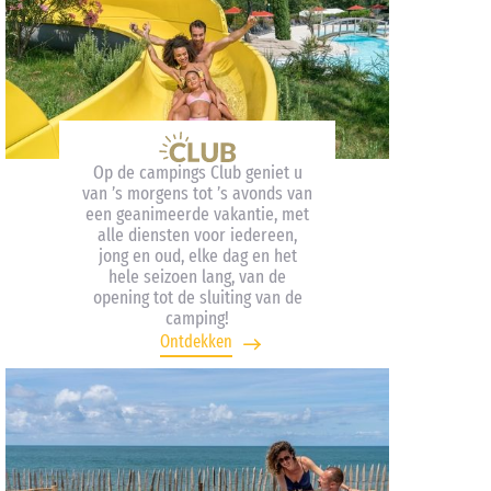
Op de campings Club geniet u
van ’s morgens tot ’s avonds van
een geanimeerde vakantie, met
alle diensten voor iedereen,
jong en oud, elke dag en het
hele seizoen lang, van de
opening tot de sluiting van de
camping!
Ontdekken