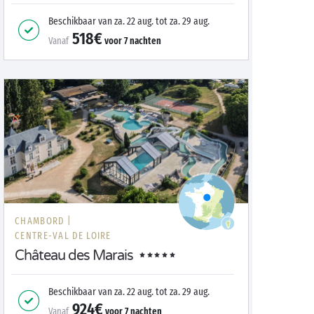
Beschikbaar van
za. 22 aug.
tot
za. 29 aug.
518€
Vanaf
voor
7
nachten
CHAMBORD |
CENTRE-VAL DE LOIRE
Château des Marais
Beschikbaar van
za. 22 aug.
tot
za. 29 aug.
924€
Vanaf
voor
7
nachten