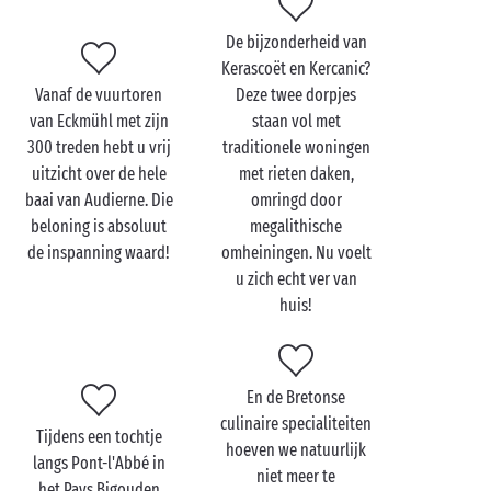
Bezoek Cornouaille met
De bijzonderheid van
de hele familie
Kerascoët en Kercanic?
Vanaf de vuurtoren
Deze twee dorpjes
Een verblijf met de
familie
in Cornouaille is een
van Eckmühl met zijn
staan vol met
goede gelegenheid om de kleintjes kennis te laten
300 treden hebt u vrij
traditionele woningen
maken met de wonderen van de Bretonse natuur. En
uitzicht over de hele
met rieten daken,
dat zijn er veel: de Pointe du Raz die het uiteinde van
baai van Audierne. Die
omringd door
de wereld lijkt aan te geven, de
Glénan-archipel
en
beloning is absoluut
megalithische
zijn turquoise water of de winderige duinen in de
de inspanning waard!
omheiningen. Nu voelt
baai van Audierne. Zowel groot als klein gaat hier
u zich echt ver van
met veel plezier van de ene bezienswaardigheid naar
huis!
de andere.
Bovendien ontbreken de activiteiten niet om uw
kleintjes hun energie te laten besteden, zowel op het
En de Bretonse
land als op het water:
wandelen
, watersporten of
culinaire specialiteiten
Tijdens een tochtje
zandkastelenwedstrijd op een van de vele
hoeven we natuurlijk
langs Pont-l'Abbé in
familiestranden van de
Finistère
, uw programma zal
niet meer te
het Pays Bigouden