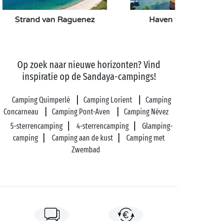
uitstapje in de
natuur
maakt, gaat u richting het
Strand van Raguenez
Haven van Doëlan
schiereiland Crozon, een paradijsje op aarde met
ongelooflijke kreekjes en neolithische schatten.
Op zoek naar nieuwe horizonten? Vind
inspiratie op de Sandaya-campings!
Camping Quimperlé
Camping Lorient
Camping
Concarneau
Camping Pont-Aven
Camping Névez
5-sterrencamping
4-sterrencamping
Glamping-
camping
Camping aan de kust
Camping met
Zwembad