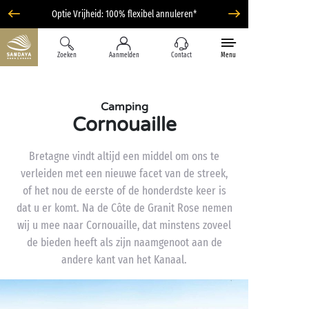
Optie Vrijheid: 100% flexibel annuleren*
Zoeken
Aanmelden
Contact
Menu
Camping
Cornouaille
Bretagne vindt altijd een middel om ons te
verleiden met een nieuwe facet van de streek,
of het nou de eerste of de honderdste keer is
dat u er komt. Na de Côte de Granit Rose nemen
wij u mee naar Cornouaille, dat minstens zoveel
de bieden heeft als zijn naamgenoot aan de
andere kant van het Kanaal.