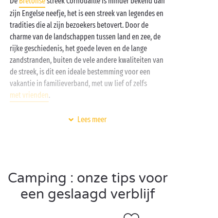
De
Bretonse
streek Cornouaille is minder bekend dan
zijn Engelse neefje, het is een streek van legendes en
tradities die al zijn bezoekers betovert. Door de
charme van de landschappen tussen land en zee, de
rijke geschiedenis, het goede leven en de lange
zandstranden, buiten de vele andere kwaliteiten van
de streek, is dit een ideale bestemming voor een
vakantie in familieverband, met uw lief of zelfs
met vrienden
.
Om dit paradijs te verkennen, kiest u natuurlijk voor
Lees meer
een Sandaya-camping midden in deze betoverende
omgeving waar u bovendien van eersteklas service
profiteert:
verwarmd aquapark
,
spa
,
gratis kinderclubs
, multisportterrein en nog veel
Camping : onze tips voor
meer! Bij Sandaya nemen we campingvakanties
bijzonder serieus!
een geslaagd verblijf