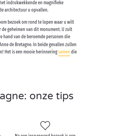
g het indrukwekkende en magnifieke
de architectuur u opvallen.
oom bezoek om rond te lopen waar u wilt
r de geheimen van dit monument. U zult
de hand van de beroemde personen die
Anne de Bretagne. In beide gevallen zullen
n! Het is een mooie herinnering
samen
die
agne: onze tips
m
Na een inspannend bezoek is een