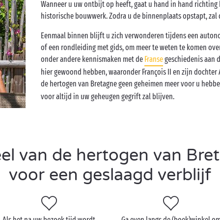
Wanneer u uw ontbijt op heeft, gaat u hand in hand richtin
historische bouwwerk. Zodra u de binnenplaats opstapt, zal 
Eenmaal binnen blijft u zich verwonderen tijdens een auton
of een rondleiding met gids, om meer te weten te komen ove
onder andere kennismaken met de
Franse
geschiedenis aan 
hier gewoond hebben, waaronder François II en zijn dochter 
de hertogen van Bretagne geen geheimen meer voor u hebbe
voor altijd in uw geheugen gegrift zal blijven.
l van de hertogen van Bret
voor een geslaagd verblijf
Als het na uw bezoek tijd wordt
Ga even langs de (boek)winkel o