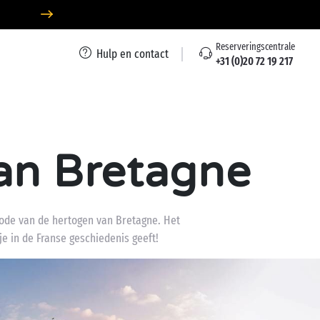
Reserveringscentrale
Hulp en contact
+31 (0)20 72 19 217
an Bretagne
ode van de hertogen van Bretagne. Het
e in de Franse geschiedenis geeft!