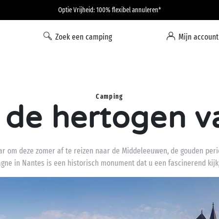
Optie Vrijheid: 100% flexibel annuleren*
Zoek een camping
Mijn account
Camping
n de hertogen v
ar om deze zomer af te reizen naar de Middeleeuwen, de gouden peri
gne in Nantes is een historisch monument dat u een fascinerend kijkj