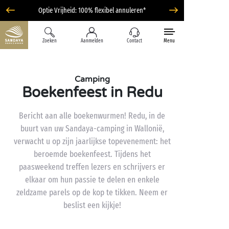
Optie Vrijheid: 100% flexibel annuleren*
Zoeken
Aanmelden
Contact
Menu
Camping
Boekenfeest in Redu
Bericht aan alle boekenwurmen! Redu, in de
buurt van uw Sandaya-camping in Wallonië,
verwacht u op zijn jaarlijkse topevenement: het
beroemde boekenfeest. Tijdens het
paasweekend treffen lezers en schrijvers er
elkaar om hun passie te delen en enkele
zeldzame parels op de kop te tikken. Neem er
beslist een kijkje!