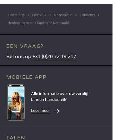
Campings
Frankrijk
Normandië
Calvados
Herdenking van de landing in Normandië
EEN VRAAG?
Bel ons op
+31 (0)20 72 19 217
MOBIELE APP
Alle informatie over uw verblijf
binnen handbereik!
Lees meer
TALEN