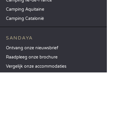
Camping Île-de-France
Camping Aquitaine
Camping Catalonië
SANDAYA
Ontvang onze nieuwsbrief
Raadpleeg onze brochure
Vergelijk onze accommodaties
Vergelijk onze kampeerplaatsen
Onze MVO-aanpak
Groepen en seminars
Onze diensten à la carte
KLANTENSERVICE
Hulp en contact