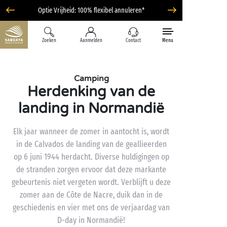
Optie Vrijheid: 100% flexibel annuleren*
Zoeken
Aanmelden
Contact
Menu
Camping
Herdenking van de
landing in Normandië
Elk jaar wanneer de zomer in aantocht is, wordt
in de Calvados de landing van de geallieerden
op 6 juni 1944 herdacht. Diverse huldigingen op
de stranden zorgen ervoor dat deze markante
gebeurtenis niet vergeten wordt. Verblijft u deze
zomer aan de Côte de Nacre, duik dan in de
geschiedenis en vier met ons de verjaardag van
D-day in Normandië!