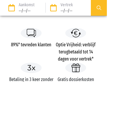
Aankomst
Vertrek
--/--/--
--/--/--
89%* tevreden klanten
Optie Vrijheid: verblijf
terugbetaald tot 14
dagen voor vertrek*
Betaling in 3 keer zonder
Gratis dossierkosten
kosten
Campings
Frankrijk
Bretagne
Morbihan
Carnac
Carnac