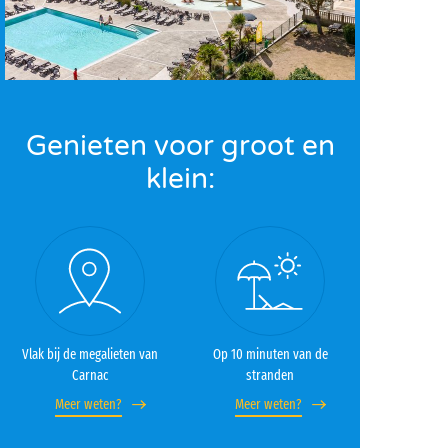
Genieten voor groot en
klein:
Vlak bij de megalieten van
Op 10 minuten van de
Carnac
stranden
Meer weten?
Meer weten?