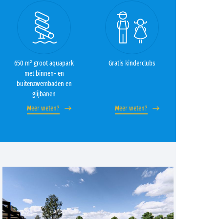
650 m² groot aquapark
Gratis kinderclubs
met binnen- en
buitenzwembaden en
glijbanen
Meer weten?
Meer weten?