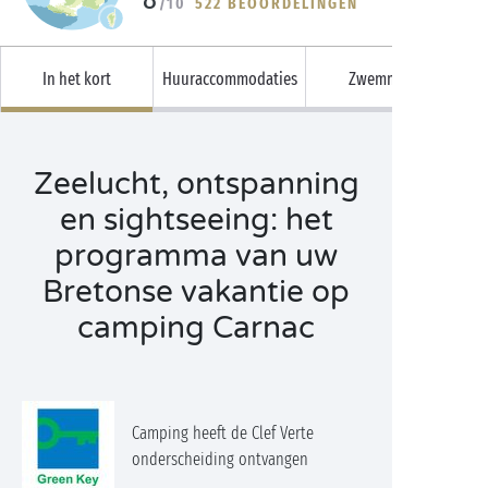
/10
522 BEOORDELINGEN
In het kort
Huuraccommodaties
Zwemmen
Zeelucht, ontspanning
en sightseeing: het
programma van uw
Bretonse vakantie op
camping Carnac
Camping heeft de Clef Verte
onderscheiding ontvangen