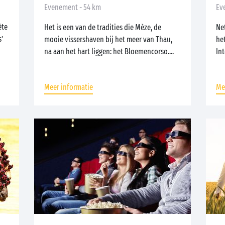
Evenement - 54 km
Ev
ète
Het is een van de tradities die Mèze, de
Net
s’
mooie vissershaven bij het meer van Thau,
het
na aan het hart liggen: het Bloemencorso....
Int
Meer informatie
Me