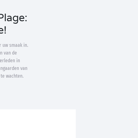
Plage:
e!
r uw smaak in.
en van de
erleden in
jngaarden van
 te wachten.