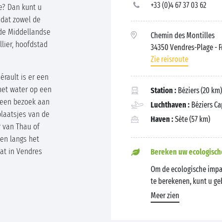
+33 (0)4 67 37 03 62
e? Dan kunt u
 dat zowel de
de Middellandse
Chemin des Montilles
lier, hoofdstad
34350 Vendres-Plage
- 
Zie reisroute
érault is er een
het water op een
Station :
Béziers (20 km
 een bezoek aan
Luchthaven :
Béziers Ca
laatsjes van de
Haven :
Sète (57 km)
r van Thau of
en langs het
at in Vendres
Bereken uw ecologisch
Om de ecologische impa
te berekenen, kunt u g
Meer zien