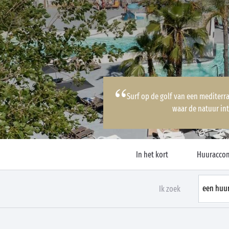
Surf op de golf van een mediterra
waar de natuur int
In het kort
Huuracco
Ik zoek