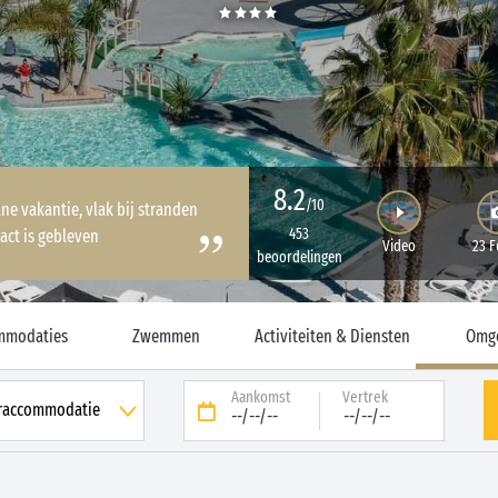
8.2
/10
ne vakantie, vlak bij stranden
453
act is gebleven
Video
23 F
beoordelingen
mmodaties
Zwemmen
Activiteiten & Diensten
Omg
Aankomst
Vertrek
--/--/--
--/--/--