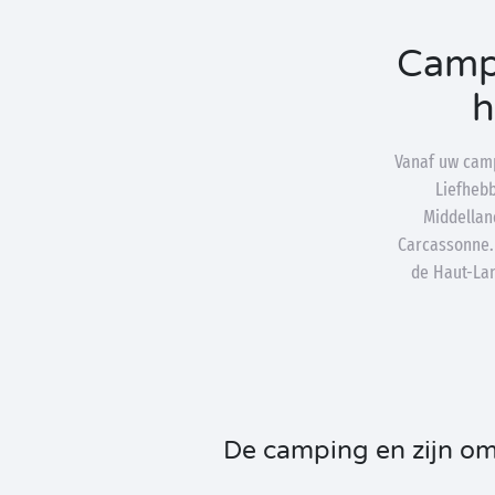
Campi
h
Vanaf uw camp
Liefhebb
Middellan
Carcassonne.
de Haut-Lan
De camping en zijn o