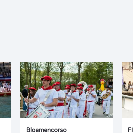
Bloemencorso
F