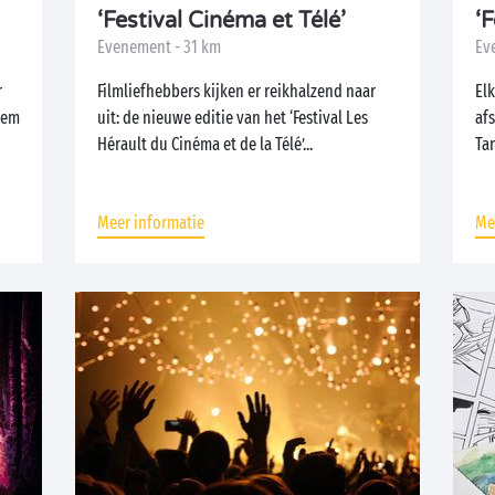
‘Festival Cinéma et Télé’
‘
Evenement - 31 km
Ev
r
Filmliefhebbers kijken er reikhalzend naar
Elk
eem
uit: de nieuwe editie van het ‘Festival Les
afs
Hérault du Cinéma et de la Télé’...
Ta
cam
Meer informatie
Me