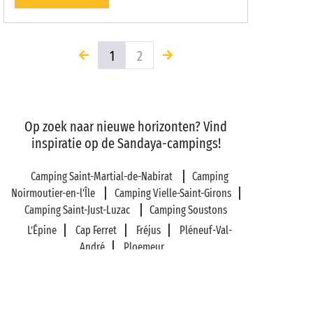
1
2
Op zoek naar nieuwe horizonten? Vind
inspiratie op de Sandaya-campings!
Camping Saint-Martial-de-Nabirat
Camping
Noirmoutier-en-l'Île
Camping Vielle-Saint-Girons
Camping Saint-Just-Luzac
Camping Soustons
L’Épine
Cap Ferret
Fréjus
Pléneuf-Val-
André
Ploemeur
Familiecamping in Frankrijk en in Europa
Aquaparken met glijbanen
Camping Stacaravan
Overdekt zwembad
Gratis kinderanimatie