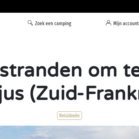
Laatste beschikbare plaatsen in augustus
Zoek een camping
Mijn account
stranden om t
jus (Zuid-Frankr
Reisideeën