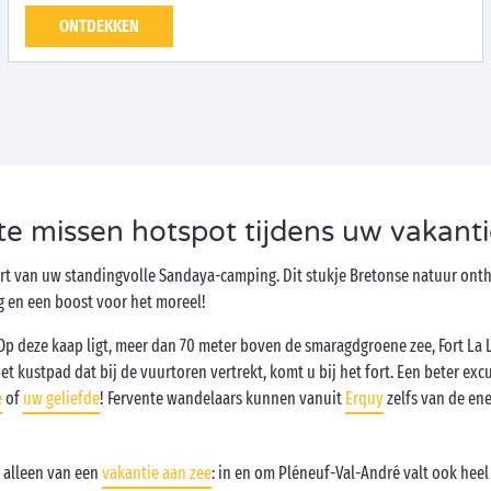
ONTDEKKEN
 te missen hotspot tijdens uw vakanti
rt van uw standingvolle Sandaya-camping. Dit stukje Bretonse natuur ont
g en een boost voor het moreel!
Op deze kaap ligt, meer dan 70 meter boven de smaragdgroene zee, Fort La L
et kustpad dat bij de vuurtoren vertrekt, komt u bij het fort. Een beter ex
e
of
uw geliefde
! Fervente wandelaars kunnen vanuit
Erquy
zelfs van de en
t alleen van een
vakantie aan zee
: in en om Pléneuf-Val-André valt ook heel