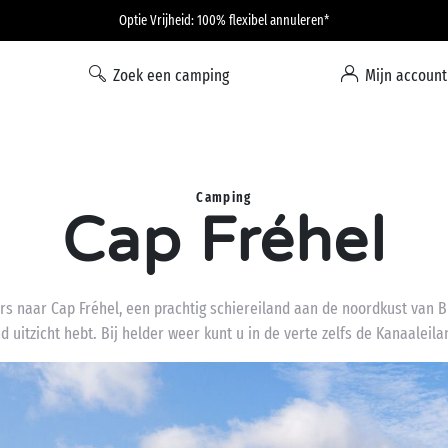
Optie Vrijheid: 100% flexibel annuleren*
Zoek een camping
Mijn account
Camping
Cap Fréhel
s naar Cap Fréhel, een prachtig schiereiland aan de noordkust van B
tzicht hebt. Bij helder weer kunt u in de verte zelfs de Kanaaleilan