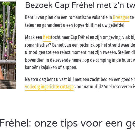
Bezoek Cap Fréhel met z'n tw
Bent u van plan om een romantische vakantie in
Bretagne
te 
teleur en garandeert u een topverblijf met uw geliefde!
Maak een
fiets
tocht naar Cap Fréhel en zijn omgeving, vlak 
romantischer? Geniet van een picknick op het strand waar d
uitnodigen tot een relaxt moment met zijn tweeën. Stellen d
bovendien in de zevende hemel: op de camping in de buurt va
kanoën/kajakken of suppen.
Na zo’n dag bent u vast blij met een zacht bed en een goede 
volledig ingerichte cottage
voor natuurlijk! Snel reserveren 
éhel: onze tips voor een ge