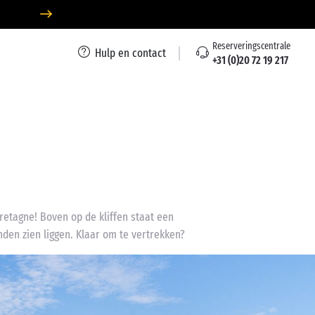
Reserveringscentrale
Hulp en contact
+31 (0)20 72 19 217
retagne! Boven op de kliffen staat een
den zien liggen. Klaar om te vertrekken?