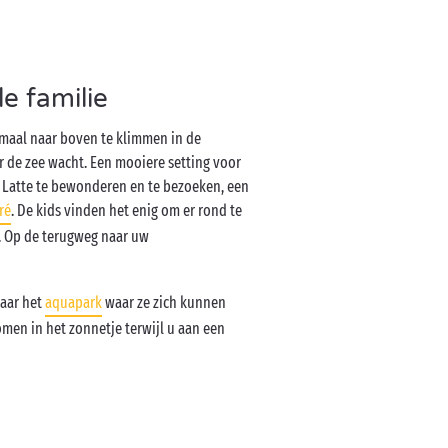
e familie
emaal naar boven te klimmen in de
r de zee wacht. Een mooiere setting voor
a Latte te bewonderen en te bezoeken, een
ré
. De kids vinden het enig om er rond te
n. Op de terugweg naar uw
naar het
aquapark
waar ze zich kunnen
omen in het zonnetje terwijl u aan een