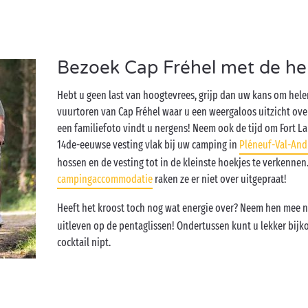
Bezoek Cap Fréhel met de hel
Hebt u geen last van hoogtevrees, grijp dan uw kans om hel
vuurtoren van Cap Fréhel waar u een weergaloos uitzicht ove
een familiefoto vindt u nergens! Neem ook de tijd om Fort L
14de-eeuwse vesting vlak bij uw camping in
Pléneuf-Val-And
hossen en de vesting tot in de kleinste hoekjes te verkenne
campingaccommodatie
raken ze er niet over uitgepraat!
Heeft het kroost toch nog wat energie over? Neem hen mee 
uitleven op de pentaglissen! Ondertussen kunt u lekker bijk
cocktail nipt.