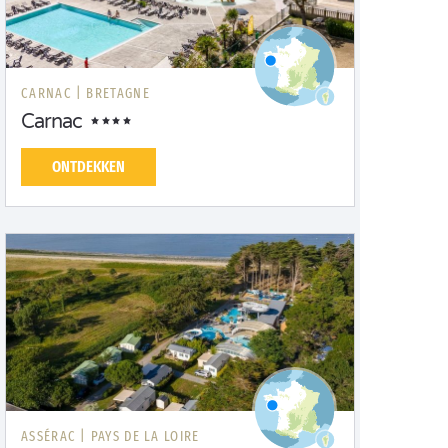
CARNAC |
BRETAGNE
Carnac
ONTDEKKEN
ASSÉRAC |
PAYS DE LA LOIRE