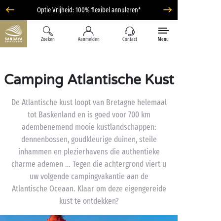
Optie Vrijheid: 100% flexibel annuleren*
Zoeken
Aanmelden
Contact
Menu
Camping Atlantische Kust
De Atlantische kust loopt van Bretagne helemaal
tot Baskenland en is goed voor 700 km
adembenemend mooie kustlandschappen:
dennenbossen, goudkleurige duinen, steile
inhammen en plezierhavens die authentieke
charme ademen … Tegen die achtergrond viert u
uw volgende campingvakantie aan de
Atlantische Oceaan. Klaar om deze eigengereide
kust te ontdekken?