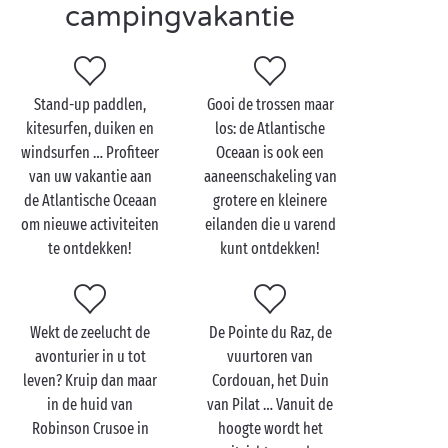
campingvakantie
in het water … En dan zijn er natuurlijk ook nog de
vele activiteiten op uw camping zelf. Klaar om te
genieten van uw vakantie op maat met Sandaya?
Stand-up paddlen,
Gooi de trossen maar
Een vakantie aan de Atlantische kust is ook een
kitesurfen, duiken en
los: de Atlantische
prima gelegenheid om de allermooiste stranden te
windsurfen … Profiteer
Oceaan is ook een
bezoeken: het strand van Les Bretons, Pornic of La
van uw vakantie aan
aaneenschakeling van
Baule in Zuid-Bretagne, de stranden op
de Atlantische Oceaan
grotere en kleinere
het eiland Noirmoutier
of in
Les Sables-d’Olonne
in
om nieuwe activiteiten
eilanden die u varend
de Vendée, de stranden van de
Courant d’Huchet
en
te ontdekken!
kunt ontdekken!
Hossegor
in de Landes … Er valt altijd wel een
juweeltje te ontdekken in de buurt van uw camping
aan zee!
Wekt de zeelucht de
De Pointe du Raz, de
avonturier in u tot
vuurtoren van
leven? Kruip dan maar
Cordouan, het Duin
in de huid van
van Pilat … Vanuit de
Robinson Crusoe in
hoogte wordt het