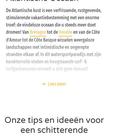
De Atlantische kust is een verfrissende, rustgevende,
stimulerende vakantiebestemming met een enorme
troef: de eindeloze oceaan die u steeds meer doet
dromen! Van
Bretagne
tot de
Vendée
en van de Côte
d’Amour tot de Côte Basque wisselen weergaloze
landschappen met intimistische en ongerepte
stranden elkaar af. In dit watersportparadijs met zijn
karaktervolle steden en hoogstaande surf- &
turfgastronomie verveelt u zich geen minuut!
Onze campings in het zuidelijke departement
Landes
Lees meer
liggen ingenesteld tussen het bos en de oceaan, in
een omgeving waar de natuur heer en meester is. Uw
vakantie in de haast alomtegenwoordige zon is al
helemaal uitgestippeld:
fietstochten
langs de
Onze tips en ideeën voor
fijnzandstranden,
wandelingen
tussen de gigantische
dennen van de Landes de Gascogne, surflessen in de
een schitterende
badplaatsen van Baskenland, zonnen met de voeten