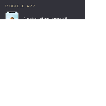
MOBIELE APP
Alle informatie over uw verblijf
binnen handbereik!
Lees meer
TALEN
Nederlands
English
Español
Français
Deutsch
Italiano