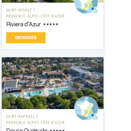
SAINT-AYGULF |
PROVENCE-ALPES-CÔTE D'AZUR
Riviera d'Azur
ONTDEKKEN
SAINT-RAPHAËL |
PROVENCE-ALPES-CÔTE D'AZUR