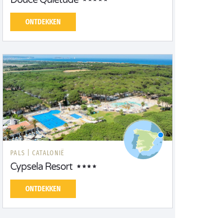
Douce Quiétude
ONTDEKKEN
PALS |
CATALONIË
Cypsela Resort
ONTDEKKEN