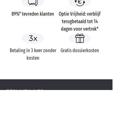
89%* tevreden klanten
Optie Vrijheid: verblijf
terugbetaald tot 14
dagen voor vertrek*
Betaling in 3 keer zonder
Gratis dossierkosten
kosten
EEN VRAAG?
Bel ons op
+31 (0)20 72 19 217
MOBIELE APP
Alle informatie over uw verblijf