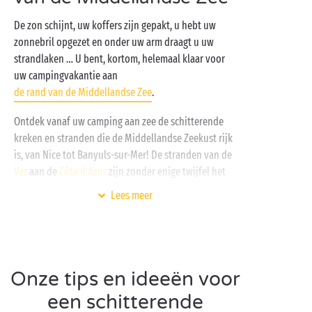
De zon schijnt, uw koffers zijn gepakt, u hebt uw
zonnebril opgezet en onder uw arm draagt u uw
strandlaken … U bent, kortom, helemaal klaar voor
uw campingvakantie aan
de rand van de Middellandse Zee
.
Ontdek vanaf uw camping aan zee de schitterende
kreken en stranden die de Middellandse Zeekust rijk
is, van Nice tot Banyuls-sur-Mer! De stranden van de
Var
aan de
Côte d’Azur
zijn zonder enige twijfel het
populairst: het strand van La Gaillarde, de baai van
Lees meer
Agay, het strand van Saint-Clair, het strand van
Renécros in Bandol … en zo kunnen we nog even
doorgaan! Ook in de
Languedoc-Roussillon
hebt u
keuze zat: de Occitaanse kust van
La Grande-Motte
Onze tips en ideeën voor
tot Canet-Plage verbergt talloze juweeltjes tegen een
achtergrond van mediterraan blauw.
een schitterende