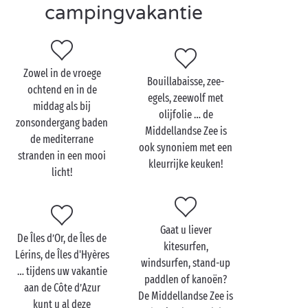
campingvakantie
Viert u
samen met de kinderen vakantie
en staan ze
al te trappelen van ongeduld? Trakteer uzelf dan
maar op een verblijf op een van onze 4- of
5-sterrencampings
met directe toegang tot de
Zowel in de vroege
Middellandse Zeestranden. De kleine kampeerders
Bouillabaisse, zee-
ochtend en in de
kunnen er zich met hun zwemband uitleven op de
egels, zeewolf met
middag als bij
golven, jacht maken op de mooiste schelpen, of een
olijfolie … de
zonsondergang baden
wedstrijdje zandkastelen bouwen houden. Hun
Middellandse Zee is
de mediterrane
vakantie op een Sandaya-camping wordt er in elk
ook synoniem met een
stranden in een mooi
geval een om nooit meer te vergeten.
kleurrijke keuken!
licht!
Trekt u er
met z’n tweetjes
opuit? Dan is de
Middellandse Zee het unieke decor voor al uw
uitstappen. Weg van de badplaatsen laat de
Gaat u liever
mediterrane kust zich van zijn wilde en ongerepte
De Îles d’Or, de Îles de
kitesurfen,
kant zien. Van de
Lérins, de Îles d'Hyères
Costa Brava
tot in het zuiden van
windsurfen, stand-up
… tijdens uw vakantie
Sardinië wacht u een stukje paradijs op een
paddlen of kanoën?
aan de Côte d’Azur
boogscheut van uw Sandaya-camping.
De Middellandse Zee is
kunt u al deze