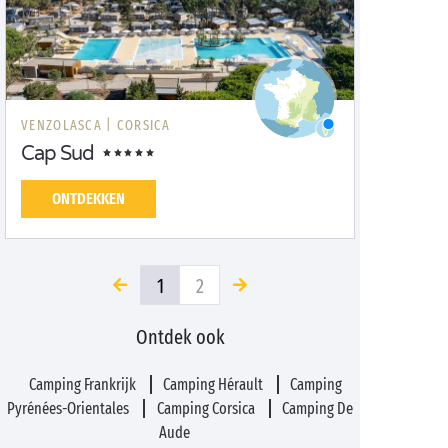
VENZOLASCA |
CORSICA
Cap Sud
ONTDEKKEN
1
2
Ontdek ook
Camping Frankrijk
Camping Hérault
Camping
Pyrénées-Orientales
Camping Corsica
Camping De
Aude