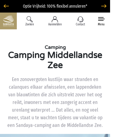
Optie Vrijheid: 100% flexibel annuleren*
Zoeken
Aanmelden
Contact
Menu
Camping
Camping Middellandse
Zee
Een zonovergoten kustlijn waar stranden en
calanques elkaar afwisselen, een lappendeken
van blauwtinten die zich uitstrekt zover het oog
reikt, inwoners met een zangerig accent en
urenlang waterpret … Dat alles, en nog veel
meer, staat u te wachten tijdens uw vakantie op
een Sandaya-camping aan de Middellandse Zee.