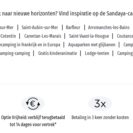
 naar nieuwe horizonten? Vind inspiratie op de Sandaya-c
sur-Mer
Saint-Aubin-sur-Mer
Barfleur
Arromanches-les-Bains
-Cotentin
Carentan-Les-Marais
Saint-Vaast-la-Hougue
Coutanc
ecamping in Frankrijk en in Europa
Aquaparken met glijbanen
Camp
lamping-camping
Gratis kinderanimatie
Lodge-tenten
Camping
Optie Vrijheid: verblijf terugbetaald
Betaling in 3 keer zonder kosten
tot 14 dagen voor vertrek*