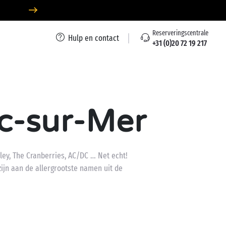
Reserveringscentrale
Hulp en contact
+31 (0)20 72 19 217
uc-sur-Mer
ey, The Cranberries, AC/DC … Net echt!
zijn aan de allergrootste namen uit de