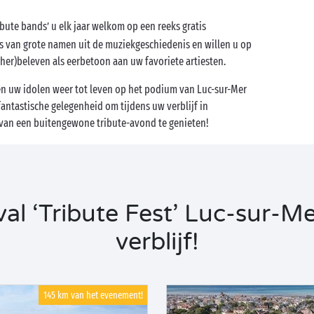
ibute bands’ u elk jaar welkom op een reeks gratis
s van grote namen uit de muziekgeschiedenis en willen u op
her)beleven als eerbetoon aan uw favoriete artiesten.
en uw idolen weer tot leven op het podium van Luc-sur-Mer
antastische gelegenheid om tijdens uw verblijf in
van een buitengewone tribute-avond te genieten!
al ‘Tribute Fest’ Luc-sur-Me
verblijf!
145 km van het evenement!