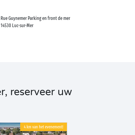
Rue Guynemer Parking en front de mer
14530
Luc-sur-Mer
r, reserveer uw
4 km van het evenement!