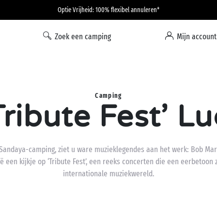
Optie Vrijheid: 100% flexibel annuleren*
Zoek een camping
Mijn account
Camping
‘Tribute Fest’ L
w Sandaya-camping, ziet u ware muzieklegendes aan het werk: Bob Marl
 een kijkje op ‘Tribute Fest’, een reeks concerten die een eerbetoon 
internationale muziekwereld.