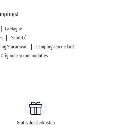
ampings!
La Hague
es
Saint-Lô
ing Stacaravan
Camping aan de kust
 Originele accommodaties
Gratis dossierkosten