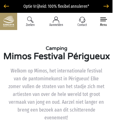
Optie Vrijheid: 100% flexibel annuleren*
Zoeken
Aanmelden
Contact
Menu
Camping
Mimos Festival Périgueux
Welkom op Mimos, het internationale festival
van de pantomimekunst in Périgueux! Elke
zomer vullen de straten van het stadje zich met
artiesten van over de hele wereld tot groot
vermaak van jong en oud. Aarzel niet langer en
breng een bezoek aan dit schitterende
evenement!