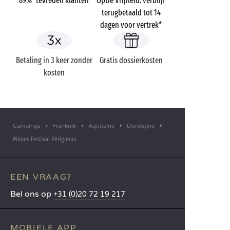
89%* tevreden klanten
Optie Vrijheid: verblijf
terugbetaald tot 14
dagen voor vertrek*
Betaling in 3 keer zonder
Gratis dossierkosten
kosten
Campings
Frankrijk
Aquitaine
Dordogne
Mimos Festival Périgueux
EEN VRAAG?
Bel ons op
+31 (0)20 72 19 217
MOBIELE APP