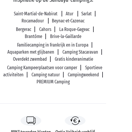
Saint-Martial-de-Nabirat
Atur
Sarlat
Rocamadour
Beynac-et-Cazenac
Bergerac
Cahors
La Roque-Gageac
Brantôme
Brive-la-Gaillarde
Familiecamping in Frankrijk en in Europa
Aquaparken met glijbanen
Camping Stacaravan
Overdekt zwembad
Gratis kinderanimatie
Camping Kampeerplaatsen voor camper
Sportieve
activiteiten
Camping natuur
Campingweekend
PREMIUM Camping