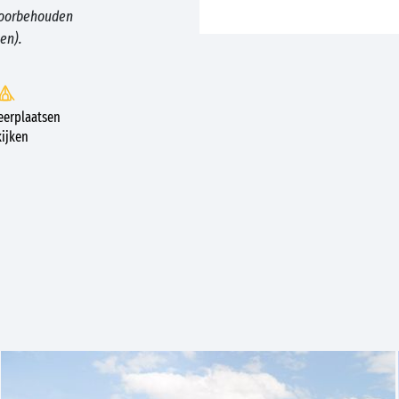
voorbehouden
en).
erplaatsen
ijken