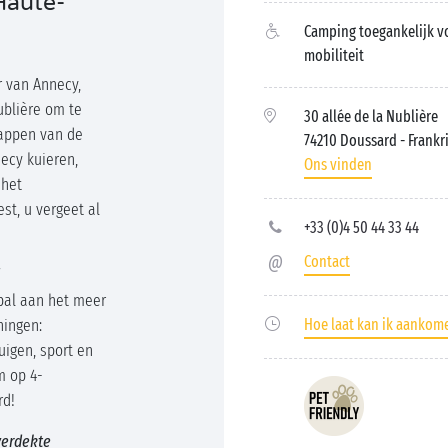
Haute-
Camping toegankelijk v
mobiliteit
r van Annecy,
ublière om te
30 allée de la Nublière
happen van de
74210 Doussard
- Frankr
ecy kuieren,
Ons vinden
 het
st, u vergeet al
+33 (0)4 50 44 33 44
Contact
pal aan het meer
ningen:
Hoe laat kan ik aankom
igen, sport en
m op 4-
rd!
verdekte