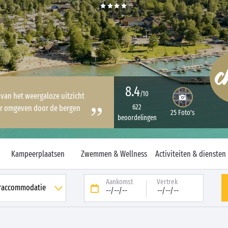
8.4
/10
 van het weergaloze uitzicht
622
er omgeven door de bergen
25 Foto's
beoordelingen
Kampeerplaatsen
Zwemmen & Wellness
Activiteiten & diensten
Aankomst
Vertrek
--/--/--
--/--/--