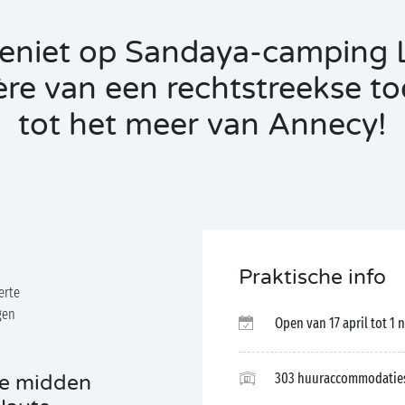
eniet op Sandaya-camping 
ère van een rechtstreekse t
tot het meer van Annecy!
Praktische info
erte
gen
Open van 17 april tot 1
303 huuraccommodaties
te midden