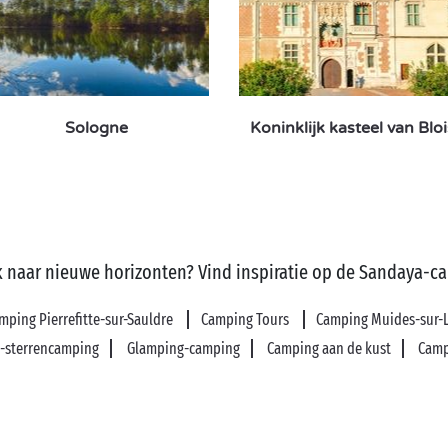
Sologne
Koninklijk kasteel van Bloi
 naar nieuwe horizonten? Vind inspiratie op de Sandaya-c
mping Pierrefitte-sur-Sauldre
Camping Tours
Camping Muides-sur-
-sterrencamping
Glamping-camping
Camping aan de kust
Camp