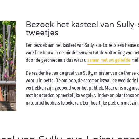
Bezoek het kasteel van Sully-
tweetjes
Een bezoek aan het kasteel van Sully-sur-Loire is een heuse
vanaf de bouw in de middeleeuwen tot de voltooiing van het ‘
door de geschiedenis dus waar u
samen met uw geliefde
met 
De residentie van de graaf van Sully, minister van de Franse 
voor u in petto. De omloop, de ceremoniezaal, de weelderig 
vertrekken zijn geopend voor het publiek. Maar er is nog me
met honderden opmerkelijke vogel-, vlinder- en plantensoor
natuurliefhebbers te bekoren. Een heerlijke plek om met zij