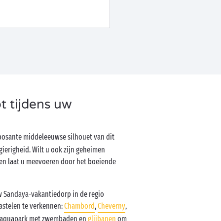
t tijdens uw
imposante middeleeuwse silhouet van dit
ierigheid. Wilt u ook zijn geheimen
 en laat u meevoeren door het boeiende
uw Sandaya-vakantiedorp in de regio
kastelen te verkennen:
Chambord
,
Cheverny
,
een aquapark met zwembaden en
glijbanen
om