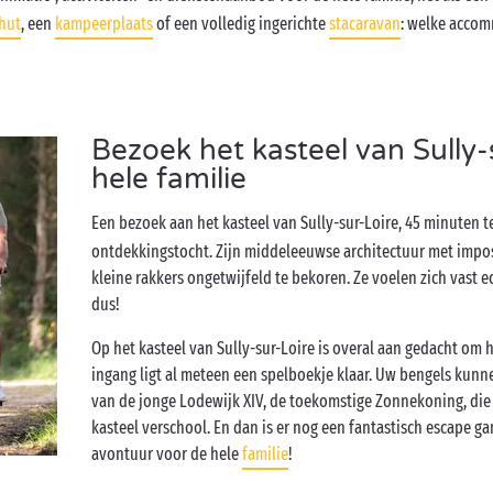
hut
, een
kampeerplaats
of een volledig ingerichte
stacaravan
: welke accom
Bezoek het kasteel van Sully
hele familie
Een bezoek aan het kasteel van Sully-sur-Loire, 45 minuten 
ontdekkingstocht. Zijn middeleeuwse architectuur met impo
kleine rakkers ongetwijfeld te bekoren. Ze voelen zich vast e
dus!
Op het kasteel van Sully-sur-Loire is overal aan gedacht om h
ingang ligt al meteen een spelboekje klaar. Uw bengels kunn
van de jonge Lodewijk XIV, de toekomstige Zonnekoning, die
kasteel verschool. En dan is er nog een fantastisch escape ga
avontuur voor de hele
familie
!