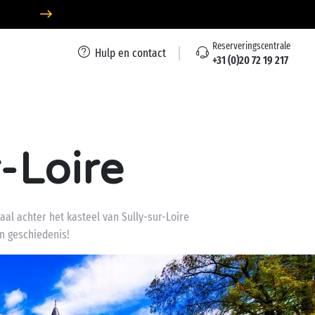
Reserveringscentrale
Hulp en contact
+31 (0)20 72 19 217
-Loire
aal achter het kasteel van Sully-sur-Loire
n geschiedenis!