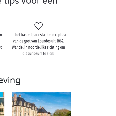
 tips voor een
an
In het kasteelpark staat een replica
van de grot van Lourdes uit 1862.
et
Wandel in noordelijke richting om
dit curiosum te zien!
eving