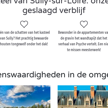
el van Sully-sur-Loire: onze
geslaagd verblijf
én van de schatten van het kasteel
Bewonder in de appartementen v
van Sully? Het prachtig bewaarde
de gravin het wandtapijt dat het
houten tongewelf onder het dak!
verhaal van Psyche vertelt. Een ni
te missen meesterwerk!
enswaardigheden in de omg