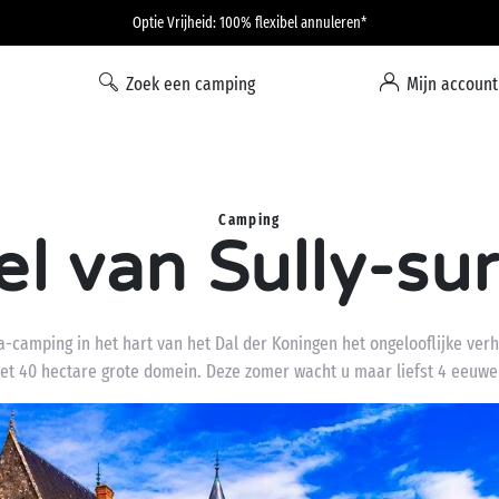
Optie Vrijheid: 100% flexibel annuleren*
Zoek een camping
Mijn account
Camping
el van Sully-sur
-camping in het hart van het Dal der Koningen het ongelooflijke verh
het 40 hectare grote domein. Deze zomer wacht u maar liefst 4 eeuwe