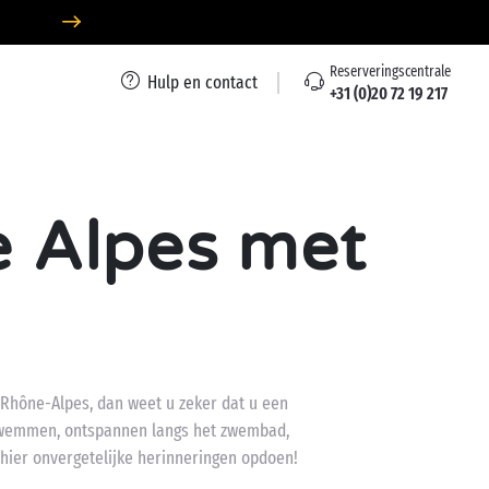
Reserveringscentrale
Hulp en contact
+31 (0)20 72 19 217
 Alpes met
hône-Alpes, dan weet u zeker dat u een
: zwemmen, ontspannen langs het zwembad,
l hier onvergetelijke herinneringen opdoen!