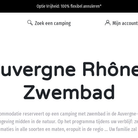
Optie Vrijheid: 100% flexibel annuleren*
Zoek een camping
Mijn account
uvergne Rhône
Zwembad
commodatie reserveert op een camping met zwembad in de Auvergne-R
omgeving midden in de natuur. Op het programma tijdens uw verblijf
imaties in alle soorten en maten, eropuit in de regio … Uw familie za