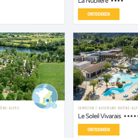
La Nublière
ONTDEKKEN
ÔNE-ALPES
SAMPZON
|
AUVERGNE-RHÔNE-ALP
Le Soleil Vivarais
ONTDEKKEN