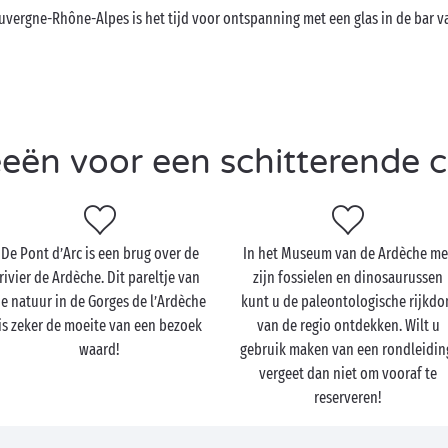
Auvergne-Rhône-Alpes is het tijd voor ontspanning met een glas in de bar 
eeën voor een schitterende
De Pont d’Arc is een brug over de
In het Museum van de Ardèche me
rivier de Ardèche. Dit pareltje van
zijn fossielen en dinosaurussen
e natuur in de Gorges de l’Ardèche
kunt u de paleontologische rijkd
is zeker de moeite van een bezoek
van de regio ontdekken. Wilt u
waard!
gebruik maken van een rondleidin
vergeet dan niet om vooraf te
reserveren!