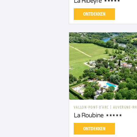
La Ribeyre
ONTDEKKEN
VALLON-PONT-D’ARC
|
AUVERGNE-RH
La Roubine
ONTDEKKEN