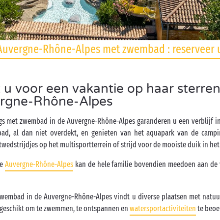
uvergne-Rhône-Alpes met zwembad : reserveer u
u voor een vakantie op haar sterr
rgne-Rhône-Alpes
gs met zwembad in de Auvergne-Rhône-Alpes garanderen u een verblijf in 
, al dan niet overdekt, en genieten van het aquapark van de campin
wedstrijdjes op het multisportterrein of strijd voor de mooiste duik in h
de
Auvergne-Rhône-Alpes
kan de hele familie bovendien meedoen aan de ve
wembad in de Auvergne-Rhône-Alpes vindt u diverse plaatsen met natuur
 geschikt om te zwemmen, te ontspannen en
watersportactiviteiten
te beoe