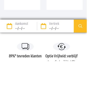
Aankomst
Vertrek
--/--/--
--/--/--
89%* tevreden klanten
Optie Vrijheid: verblijf
terugbetaald tot 14
dagen voor vertrek*
Betaling in 3 keer zonder
Gratis dossierkosten
kosten