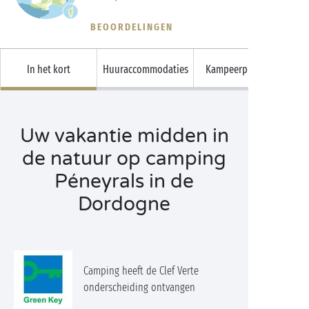
BEOORDELINGEN
In het kort
Huuraccommodaties
Kampeerplaatsen
Uw vakantie midden in
de natuur op camping
Péneyrals in de
Dordogne
Camping heeft de Clef Verte
onderscheiding ontvangen