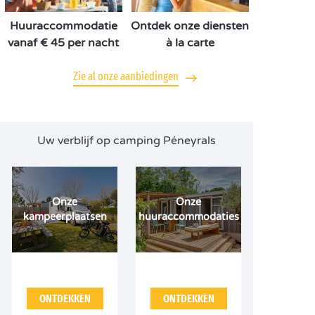
Huuraccommodatie
Ontdek onze diensten
vanaf € 45 per nacht
à la carte
Zie al onze aanbiedingen
Uw verblijf op camping Péneyrals
Onze
Onze
kampeerplaatsen
huuraccommodaties
ONTDEKKEN
ONTDEKKEN