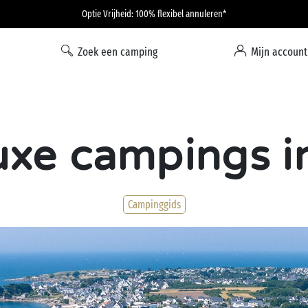
Optie Vrijheid: 100% flexibel annuleren*
Zoek een camping
Mijn account
uxe campings 
Campinggids