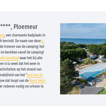
 ****, Ploemeur
eur
, een charmante badplaats in
ch bevindt. De naam van deze
4-
 de troeven van de camping: het
 te bereiken vanaf de camping!
dekt zwembad
waar het bij alle
 is (u weet dat het weer in
ctiviteiten op het strand van
nabijheid van het “
pad van de
 zee dat loopt van de
Mont Saint-
eer redenen nodig om erheen te