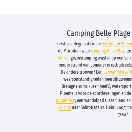
Camping Belle Plage
Eerste aanlegplaats in de
Morbihan
:
Ploem
de Morbihan waar
camping Belle Plage
zi
sterren
gezinscamping wijst al op een van
mooie strand van Lomener is rechtstreeks
De andere troeven? Een
verwarmd over
weersomstandigheden heerlijk zwemmen
Bretagne soms kuren heeft), watersporta
Ploemeur voor de sportievelingen en de 
douaniers
”, een wandelpad tussen land en
Michel
naar Saint-Nazaire. Hebt u nog m
gaan?