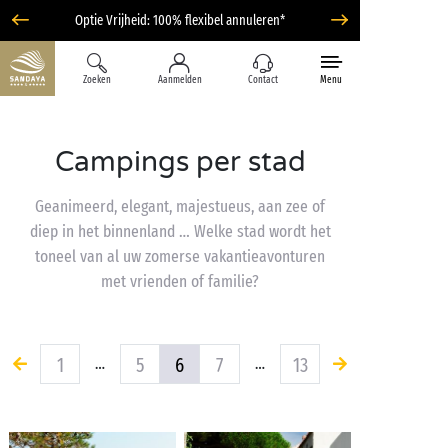
Optie Vrijheid: 100% flexibel annuleren*
Zoeken
Aanmelden
Contact
Menu
Campings per stad
Geanimeerd, elegant, majestueus, aan zee of
diep in het binnenland … Welke stad wordt het
toneel van al uw zomerse vakantieavonturen
met vrienden of familie?
1
5
6
7
13
…
…