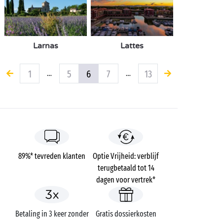
Larnas
Lattes
1
5
6
7
13
…
…
89%* tevreden klanten
Optie Vrijheid: verblijf
terugbetaald tot 14
dagen voor vertrek*
Betaling in 3 keer zonder
Gratis dossierkosten