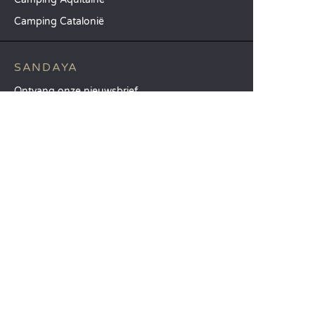
Camping Catalonië
SANDAYA
Ontvang onze nieuwsbrief
Raadpleeg onze brochure
Vergelijk onze accommodaties
Vergelijk onze kampeerplaatsen
Onze MVO-aanpak
Groepen en seminars
Onze diensten à la carte
KLANTENSERVICE
Hulp en contact
Uw klantenaccount