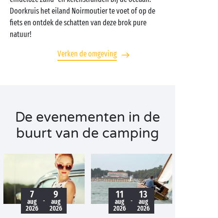
Doorkruis het eiland Noirmoutier te voet of op de
fiets en ontdek de schatten van deze brok pure
natuur!
Verken de omgeving
De evenementen in de
buurt van de camping
7
9
11
13
-
-
aug
aug
aug
aug
2026
2026
2026
2026