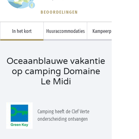
BEOORDELINGEN
In het kort
Huuraccommodaties
Kampeerplaatsen
Oceaanblauwe vakantie
op camping Domaine
Le Midi
Camping heeft de Clef Verte
onderscheiding ontvangen