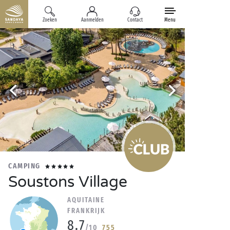
Zoeken
Aanmelden
Contact
Menu
CAMPING
Soustons Village
AQUITAINE
FRANKRIJK
8.7
/10
755