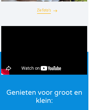
Zie foto's
Genieten voor groot en
klein: