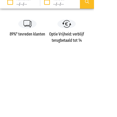
--/--/--
--/--/--
89%* tevreden klanten
Optie Vrijheid: verblijf
terugbetaald tot 14
dagen voor vertrek*
Betaling in 3 keer zonder
Gratis dossierkosten
kosten
Campings
Frankrijk
Aquitaine
Landes
Soustons Village
Soustons