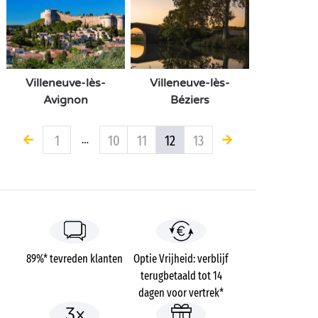
Villeneuve-lès-
Villeneuve-lès-
Avignon
Béziers
1
10
11
12
13
…
89%* tevreden klanten
Optie Vrijheid: verblijf
terugbetaald tot 14
dagen voor vertrek*