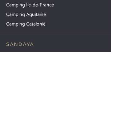
Camping Île-de-France
Camping Aquitaine
Camping Catalonië
SANDAYA
Ontvang onze nieuwsbrief
Raadpleeg onze brochure
Vergelijk onze accommodaties
Vergelijk onze kampeerplaatsen
Onze MVO-aanpak
Groepen en seminars
Onze diensten à la carte
KLANTENSERVICE