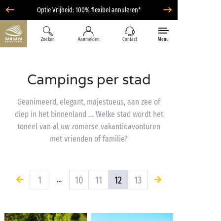
Optie Vrijheid: 100% flexibel annuleren*
Zoeken
Aanmelden
Contact
Menu
Campings per stad
Geanimeerd, elegant, majestueus, aan zee of
diep in het binnenland … Welke stad wordt het
toneel van al uw zomerse vakantieavonturen
met vrienden of familie?
1
10
11
12
13
…