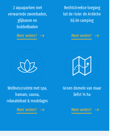
2 aquaparken met
Rechtstreekse toegang
verwarmde zwembaden,
tot de rivier de Ardèche
glijbanen en
bij de camping
bubbelbaden
Meer weten?
Meer weten?
Wellnessruimte met spa,
Groen domein van maar
hamam, sauna,
liefst 14 ha
relaxatiebad & modelages
Meer weten?
Meer weten?