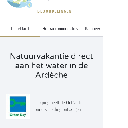
BEOORDELINGEN
In het kort
Huuraccommodaties
Kampeerplaatsen
Natuurvakantie direct
aan het water in de
Ardèche
Camping heeft de Clef Verte
onderscheiding ontvangen