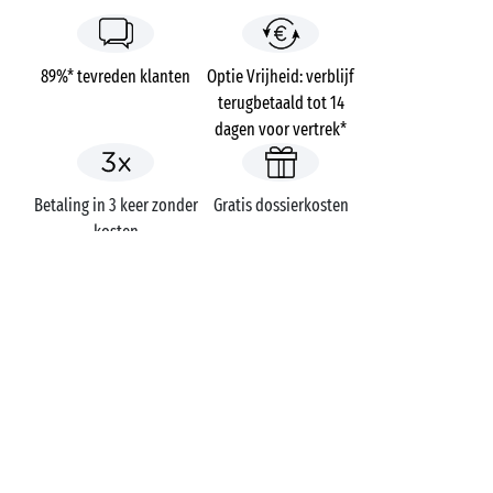
89%* tevreden klanten
Optie Vrijheid: verblijf
terugbetaald tot 14
dagen voor vertrek*
Betaling in 3 keer zonder
Gratis dossierkosten
kosten
Campings
Frankrijk
Auvergne-Rhône-Alpes
Le Soleil Vivarais
Ardèche
Sampzon
EEN VRAAG?
Bel ons op
+31 (0)20 72 19 217