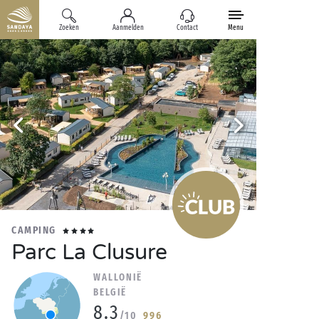
Zoeken
Aanmelden
Contact
Menu
CAMPING
Parc La Clusure
WALLONIË
BELGIË
8.3
/10
996