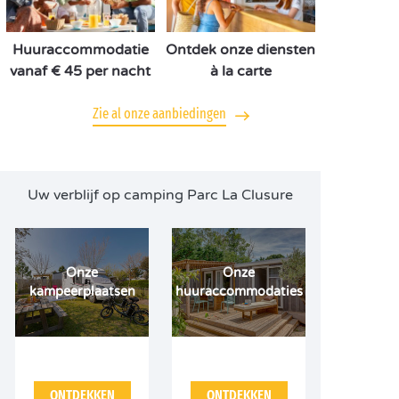
Huuraccommodatie
Ontdek onze diensten
vanaf € 45 per nacht
à la carte
Zie al onze aanbiedingen
Uw verblijf op camping Parc La Clusure
Onze
Onze
kampeerplaatsen
huuraccommodaties
ONTDEKKEN
ONTDEKKEN