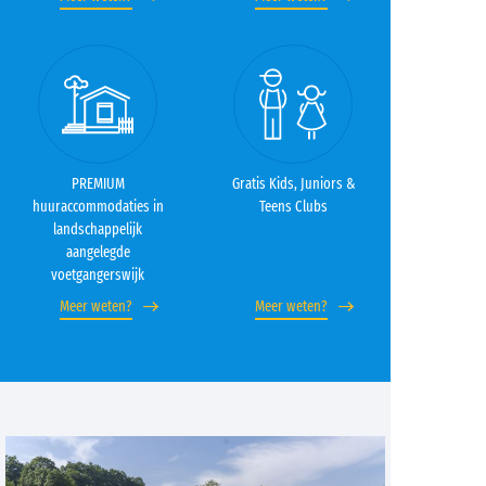
PREMIUM
Gratis Kids, Juniors &
huuraccommodaties in
Teens Clubs
landschappelijk
aangelegde
voetgangerswijk
Meer weten?
Meer weten?