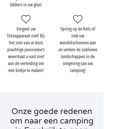
en plezier in de mooiste streken van Frankrijk.
lekkers in uw glas!
Wandelen
,
fietsen
, baantjes trekken in het semi-
olympisch zwembad … Ideaal om met uw kinderen
een leuke tijd te beleven terwijl u perfect in vorm
Vergeet uw
Spring op de fiets of
blijft.
fotoapparaat niet! Bij
trek uw
het zien van al deze
wandelschoenen aan
prachtige panorama’s
en verken de sublieme
weerstaat u vast niet
landschappen in de
aan de verleiding om
omgeving van uw
Bezoek Frankrijk met z'n
een kiekje te maken!
camping!
tweetjes
Er is zoveel te zien en te doen op vakantie in
Frankrijk!
Cultuur
,
lekker eten
en bijzondere
ervaringen met zijn tweeën. Iedere dag weer de kans
om erop uit te gaan en het geweldige erfgoed te gaan
Onze goede redenen
ontdekken. Na zoveel avonturen is de kalmte en de
om naar een camping
rust van een
PREMIUM cottage
, een volledig
ingerichte stacaravan of een eigen jacuzzi in de