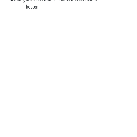
kosten
Frankrijk
Campings
EEN VRAAG?
Bel ons op
+31 (0)20 72 19 217
MOBIELE APP
Alle informatie over uw verblijf
binnen handbereik!
Lees meer