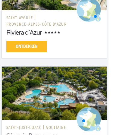
SAINT-AYGULF |
PROVENCE-ALPES-CÔTE D'AZUR
Riviera d'Azur
ONTDEKKEN
SAINT-JUST-LUZAC |
AQUITAINE