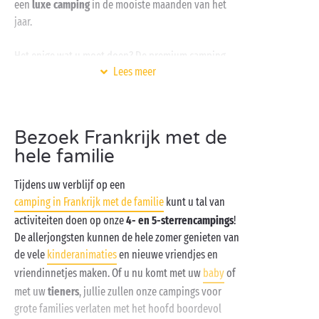
een
luxe camping
in de mooiste maanden van het
jaar.
Het enige wat u moet doen? De premium camping
Lees meer
uitkiezen die het beste overeenkomt met uw idee
van een ideale vakantie. Geniet u van het geluid van
de golven en uw voeten in het zand? Kom dan naar
een van onze
campings aan zee
met
Bezoek Frankrijk met de
rechtstreekse toegang tot het strand
. De
hele familie
Middellandse Zee
en de
Atlantische Oceaan
: twee
totaal verschillende ervaringen voor een verblijf op
Tijdens uw verblijf op een
een
premium camping
die wij voor u in ons aanbod
camping in Frankrijk met de familie
kunt u tal van
hebben.
activiteiten doen op onze
4- en 5-sterrencampings
!
De allerjongsten kunnen de hele zomer genieten van
Bent u meer een liefhebber van zoet water en zoekt u
de vele
kinderanimaties
en nieuwe vriendjes en
graag de koelte in de schaduw van een boom? Dan is
vriendinnetjes maken. Of u nu komt met uw
baby
of
een
camping bij een rivier
u op het lijf geschreven. In
met uw
tieners
, jullie zullen onze campings voor
heel Frankrijk biedt Sandaya u de mogelijkheid om
grote families verlaten met het hoofd boordevol