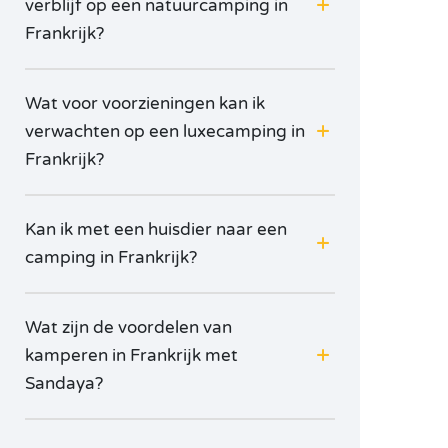
verblijf op een natuurcamping in
Voor welke accommodatie u ook kiest, een verblijf
Frankrijk?
op de
camping met uw geliefde
is de gelegenheid om
weer nader tot elkaar te komen en het vlammetje te
laten branden: romantische avondjes, wandelingen
Wat voor voorzieningen kan ik
met zijn tweetjes, activiteiten voor twee … Met zijn
verwachten op een luxecamping in
prachtige landschappen en liefelijke dorpjes is
Frankrijk hiervoor bij uitstek geschikt!
Frankrijk?
Kan ik met een huisdier naar een
camping in Frankrijk?
Wat zijn de voordelen van
kamperen in Frankrijk met
Sandaya?