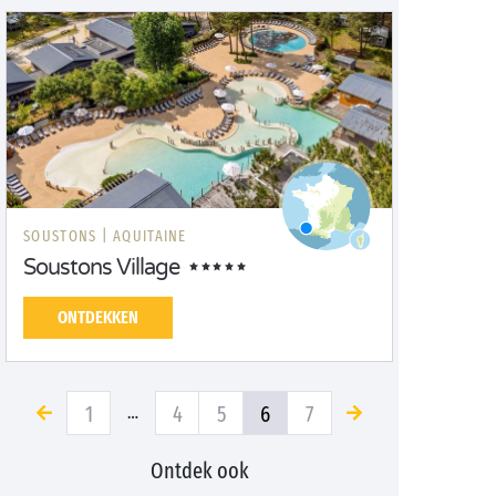
SOUSTONS |
AQUITAINE
Soustons Village
ONTDEKKEN
1
4
5
6
7
…
Ontdek ook