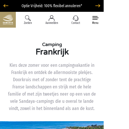
Optie Vrijheid: 100% flexibel annuleren*
Zoeken
Aanmelden
Contact
Menu
Camping
Frankrijk
Kies deze zomer voor een campingvakantie in
Frankrijk en ontdek de allermooiste plekjes.
Doorkruis met of zonder tent de prachtige
Franse landschappen en strijk met de hele
familie of met zijn tweetjes neer op een van de
vele Sandaya-campings die u overal te lande
vindt, zowel in het binnenland als aan de kust.