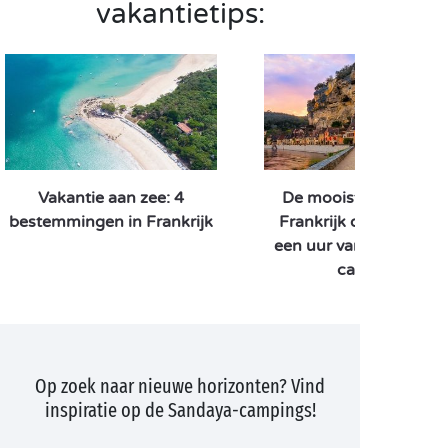
vakantietips:
Vakantie aan zee: 4
De mooiste dorpen v
bestemmingen in Frankrijk
Frankrijk op minder d
een uur van uw Sanda
camping
Op zoek naar nieuwe horizonten? Vind
inspiratie op de Sandaya-campings!