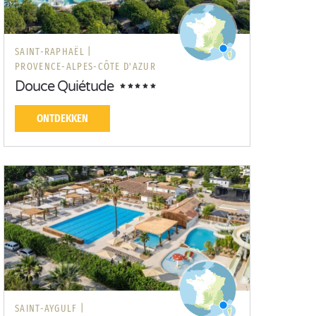
SAINT-RAPHAËL |
PROVENCE-ALPES-CÔTE D'AZUR
Douce Quiétude
ONTDEKKEN
SAINT-AYGULF |