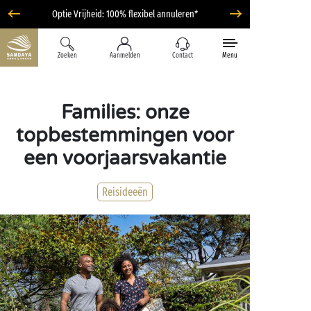
Optie Vrijheid: 100% flexibel annuleren*
Zoeken
Aanmelden
Contact
Menu
Families: onze
topbestemmingen voor
een voorjaarsvakantie
Reisideeën