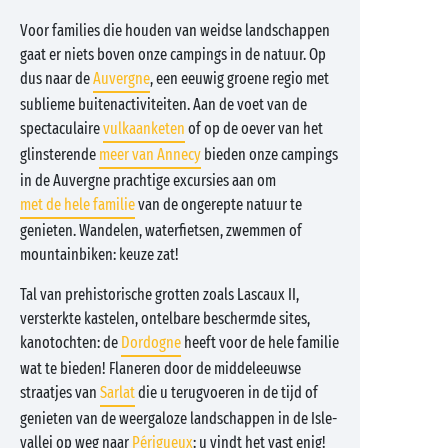
Voor families die houden van weidse landschappen
gaat er niets boven onze campings in de natuur. Op
dus naar de
Auvergne
, een eeuwig groene regio met
sublieme buitenactiviteiten. Aan de voet van de
spectaculaire
vulkaanketen
of op de oever van het
glinsterende
meer van Annecy
bieden onze campings
in de Auvergne prachtige excursies aan om
met de hele familie
van de ongerepte natuur te
genieten. Wandelen, waterfietsen, zwemmen of
mountainbiken: keuze zat!
Tal van prehistorische grotten zoals Lascaux II,
versterkte kastelen, ontelbare beschermde sites,
kanotochten: de
Dordogne
heeft voor de hele familie
wat te bieden! Flaneren door de middeleeuwse
straatjes van
Sarlat
die u terugvoeren in de tijd of
genieten van de weergaloze landschappen in de Isle-
vallei op weg naar
Périgueux
: u vindt het vast enig!