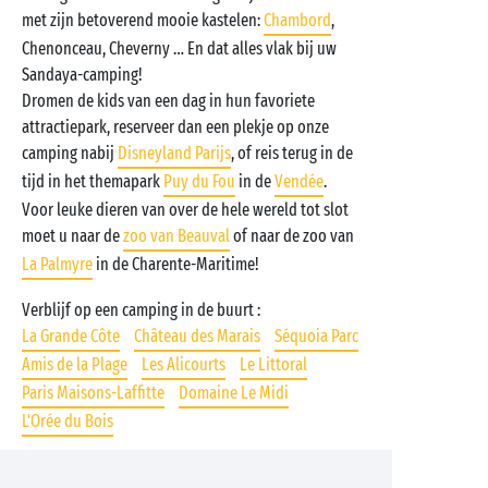
met zijn betoverend mooie kastelen:
Chambord
,
Chenonceau, Cheverny … En dat alles vlak bij uw
Sandaya-camping!
Dromen de kids van een dag in hun favoriete
attractiepark, reserveer dan een plekje op onze
camping nabij
Disneyland Parijs
, of reis terug in de
tijd in het themapark
Puy du Fou
in de
Vendée
.
Voor leuke dieren van over de hele wereld tot slot
moet u naar de
zoo van Beauval
of naar de zoo van
La Palmyre
in de Charente-Maritime!
Verblijf op een camping in de buurt :
La Grande Côte
Château des Marais
Séquoia Parc
Amis de la Plage
Les Alicourts
Le Littoral
Paris Maisons-Laffitte
Domaine Le Midi
L'Orée du Bois