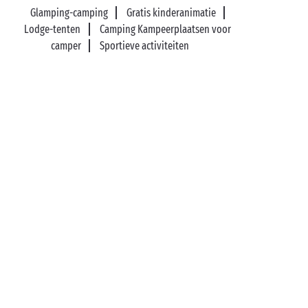
Glamping-camping
Gratis kinderanimatie
Lodge-tenten
Camping Kampeerplaatsen voor
camper
Sportieve activiteiten
89%* tevreden klanten
Optie Vrijheid: verblijf
terugbetaald tot 14
dagen voor vertrek*
Betaling in 3 keer zonder
Gratis dossierkosten
kosten