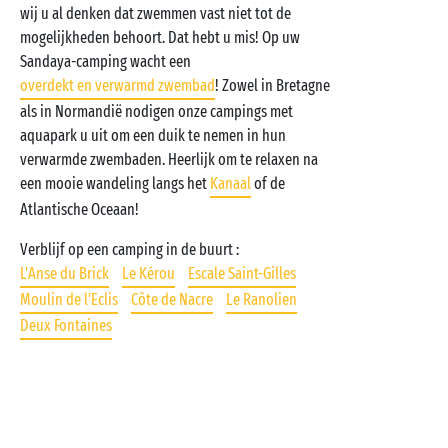
wij u al denken dat zwemmen vast niet tot de
mogelijkheden behoort. Dat hebt u mis! Op uw
Sandaya-camping wacht een
overdekt en verwarmd zwembad
! Zowel in Bretagne
als in Normandië nodigen onze campings met
aquapark u uit om een duik te nemen in hun
verwarmde zwembaden. Heerlijk om te relaxen na
een mooie wandeling langs het
Kanaal
of de
Atlantische Oceaan!
Verblijf op een camping in de buurt :
L'Anse du Brick
Le Kérou
Escale Saint-Gilles
Moulin de l'Eclis
Côte de Nacre
Le Ranolien
Deux Fontaines